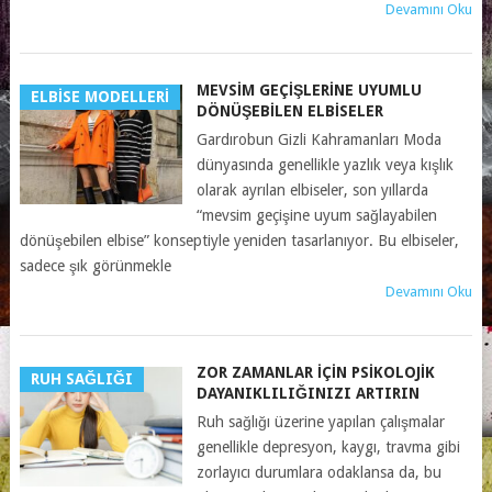
Devamını Oku
MEVSIM GEÇIŞLERINE UYUMLU
ELBISE MODELLERI
DÖNÜŞEBILEN ELBISELER
Gardırobun Gizli Kahramanları Moda
dünyasında genellikle yazlık veya kışlık
olarak ayrılan elbiseler, son yıllarda
“mevsim geçişine uyum sağlayabilen
dönüşebilen elbise” konseptiyle yeniden tasarlanıyor. Bu elbiseler,
sadece şık görünmekle
Devamını Oku
ZOR ZAMANLAR İÇIN PSIKOLOJIK
RUH SAĞLIĞI
DAYANIKLILIĞINIZI ARTIRIN
Ruh sağlığı üzerine yapılan çalışmalar
genellikle depresyon, kaygı, travma gibi
zorlayıcı durumlara odaklansa da, bu