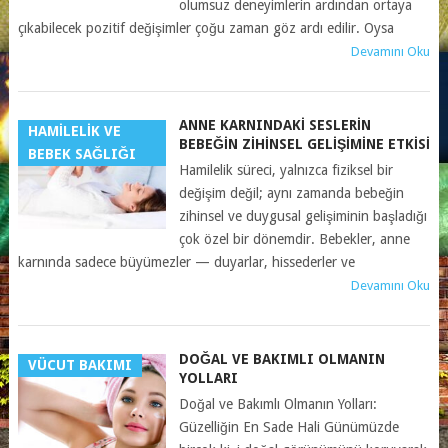
olumsuz deneyimlerin ardından ortaya
çıkabilecek pozitif değişimler çoğu zaman göz ardı edilir. Oysa
Devamını Oku
ANNE KARNINDAKI SESLERIN
HAMILELIK VE
BEBEĞIN ZIHINSEL GELIŞIMINE ETKISI
BEBEK SAĞLIĞI
Hamilelik süreci, yalnızca fiziksel bir
değişim değil; aynı zamanda bebeğin
zihinsel ve duygusal gelişiminin başladığı
çok özel bir dönemdir. Bebekler, anne
karnında sadece büyümezler — duyarlar, hissederler ve
Devamını Oku
DOĞAL VE BAKIMLI OLMANIN
VÜCUT BAKIMI
YOLLARI
Doğal ve Bakımlı Olmanın Yolları:
Güzelliğin En Sade Hali Günümüzde