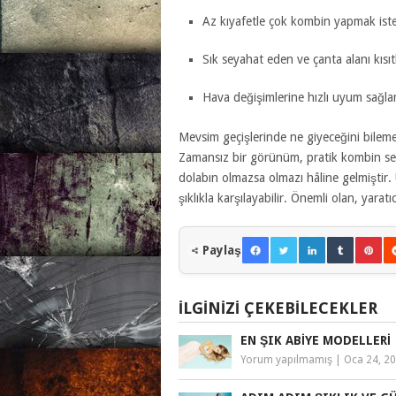
Az kıyafetle çok kombin yapmak ist
Sık seyahat eden ve çanta alanı kısıtl
Hava değişimlerine hızlı uyum sağlam
Mevsim geçişlerinde ne giyeceğini bilemeye
Zamansız bir görünüm, pratik kombin seçe
dolabın olmazsa olmazı hâline gelmiştir.
şıklıkla karşılayabilir. Önemli olan, yarat
Paylaş
İLGINIZI ÇEKEBILECEKLER
EN ŞIK ABIYE MODELLERI
Yorum yapılmamış
|
Oca 24, 2