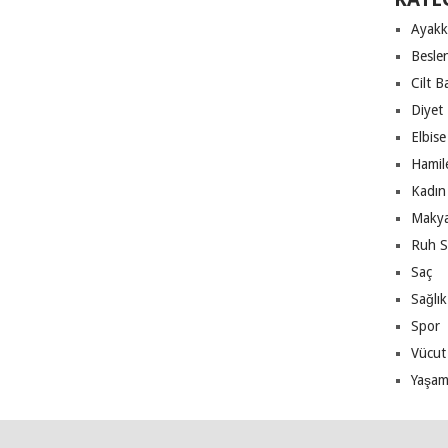
Ayakk
Besle
Cilt B
Diyet
Elbise
Hamile
Kadın 
Makya
Ruh S
Saç
Sağlık
Spor
Vücut
Yaşa