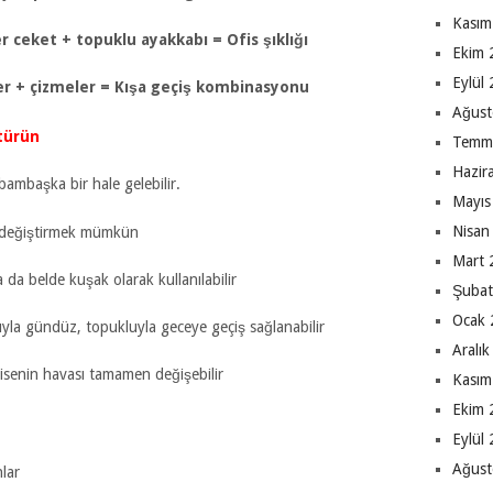
Kasım
r ceket + topuklu ayakkabı = Ofis şıklığı
Ekim 
Eylül
er + çizmeler = Kışa geçiş kombinasyonu
Ağust
türün
Temm
Hazir
bambaşka bir hale gelebilir.
Mayıs
Nisan
 değiştirmek mümkün
Mart 
da belde kuşak olarak kullanılabilir
Şubat
Ocak 
la gündüz, topukluyla geceye geçiş sağlanabilir
Aralı
isenin havası tamamen değişebilir
Kasım
Ekim 
Eylül
Ağust
lar