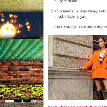
bütçe dostudur.
Fonksiyonellik:
Aynı elbiseyi fark
büyük kolaylık sağlar.
Stil Genişliği:
Birkaç küçük dokunuş