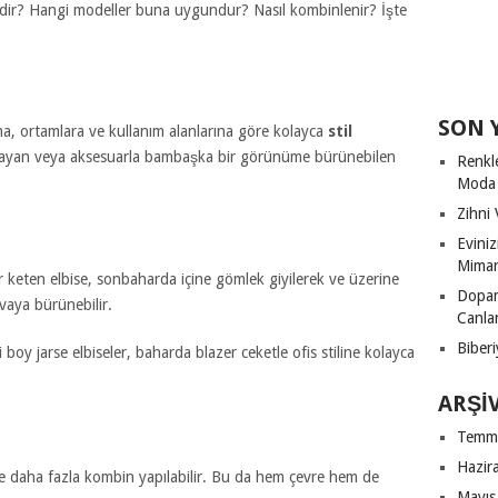
edir? Hangi modeller buna uygundur? Nasıl kombinlenir? İşte
SON 
ına, ortamlara ve kullanım alanlarına göre kolayca
stil
layan veya aksesuarla bambaşka bir görünüme bürünebilen
Renkl
Moda
Zihni 
Evini
Mimari
bir keten elbise, sonbaharda içine gömlek giyilerek ve üzerine
Dopam
vaya bürünebilir.
Canla
Biberi
 boy jarse elbiseler, baharda blazer ceketle ofis stiline kolayca
ARŞI
Temm
Hazir
e daha fazla kombin yapılabilir. Bu da hem çevre hem de
Mayıs