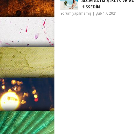
ADIM ADIM ŞIKLIK VE GÜ
HISSEDIN
Yorum yapılmamış
|
Şub 17, 2021