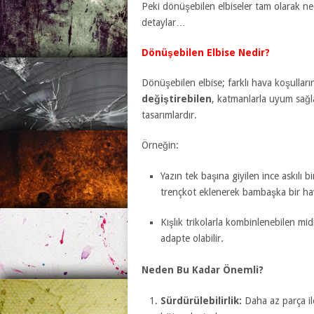
Peki dönüşebilen elbiseler tam olarak n
detaylar…
Dönüşebilen Elbise Nedir?
Dönüşebilen elbise; farklı hava koşullar
değiştirebilen
, katmanlarla uyum sağ
tasarımlardır.
Örneğin:
Yazın tek başına giyilen ince askılı 
trençkot eklenerek bambaşka bir ha
Kışlık trikolarla kombinlenebilen midi
adapte olabilir.
Neden Bu Kadar Önemli?
Sürdürülebilirlik:
Daha az parça il