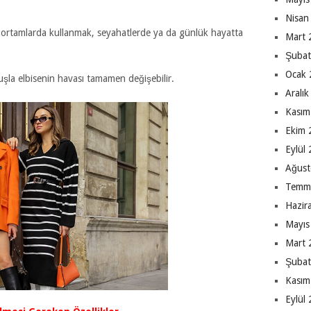
Nisan
lı ortamlarda kullanmak, seyahatlerde ya da günlük hayatta
Mart 
Şubat
Ocak 
la elbisenin havası tamamen değişebilir.
Aralı
Kasım
Ekim 
Eylül
Ağust
Temm
Hazir
Mayıs
Mart 
Şubat
Kasım
Eylül