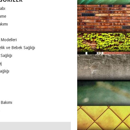
abı
nme
akımı
 Modelleri
lik ve Bebek Sağlığı
Sağlığı
j
ağlığı
 Bakımı
m