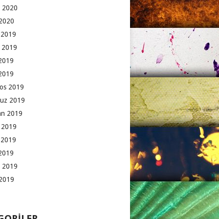
 2020
2020
k 2019
 2019
2019
 2019
os 2019
uz 2019
an 2019
 2019
 2019
2019
 2019
2019
GORILER