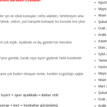
lmesi Gereken Özellikler
Ağust
Mayıs
Nisan
er için en ideal kumaşlar; nefes alabilen, terletmeyen ama
. Pamuk, viskon, yün karışımlı kumaşlar bu konuda öne çıkar.
Şubat
Ocak 
Aralı
Kasım
ne çok kışlık. Ayakkabı ve dış giyimle her mevsime
Ekim 
Eylül
İçine gömlek, kazak veya tişört giyilerek farklı kombinler
Temm
Hazir
Mayıs
 ama çok baskın olmayan tonlar, kombin özgürlüğü sağlar.
Nisan
Mart 
Şubat
 tişört + spor ayakkabı = Bahar stili
Ocak 
ın çorap + bot = Sonbahar görünümü
Aralı