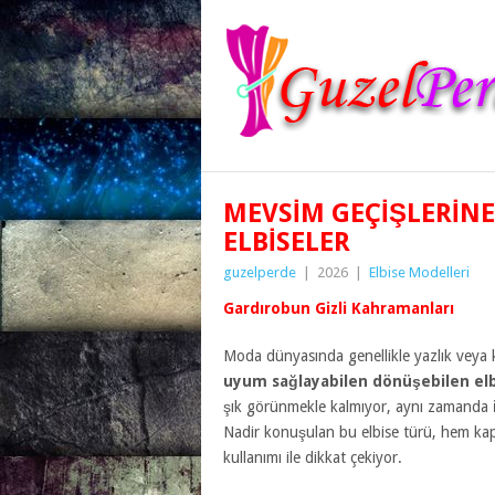
MEVSIM GEÇIŞLERIN
ELBISELER
guzelperde
|
2026
|
Elbise Modelleri
Gardırobun Gizli Kahramanları
Moda dünyasında genellikle yazlık veya kış
uyum sağlayabilen dönüşebilen elb
şık görünmekle kalmıyor, aynı zamanda
Nadir konuşulan bu elbise türü, hem ka
kullanımı ile dikkat çekiyor.