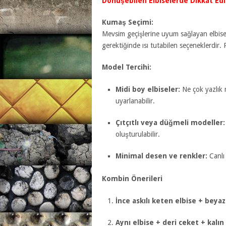
Dönüşebilen Elbiselerde Dikkat Edi
Kumaş Seçimi:
Mevsim geçişlerine uyum sağlayan elbisel
gerektiğinde ısı tutabilen seçeneklerdir
Model Tercihi:
Midi boy elbiseler:
Ne çok yazlık 
uyarlanabilir.
Çıtçıtlı veya düğmeli modeller:
oluşturulabilir.
Minimal desen ve renkler:
Canlı
Kombin Önerileri
İnce askılı keten elbise + beyaz
Aynı elbise + deri ceket + kal