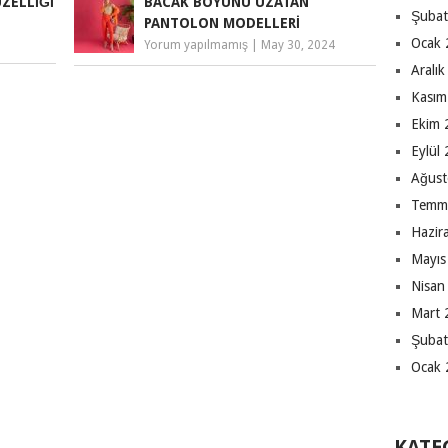
ZELLIĞI
BACAK BOYUNU UZATAN
Şubat
PANTOLON MODELLERI
Ocak 
Yorum yapılmamış
|
May 30, 2024
Aralı
Kasım
Ekim 
Eylül
Ağust
Temm
Hazir
Mayıs
Nisan
Mart 
Şubat
Ocak 
KATE