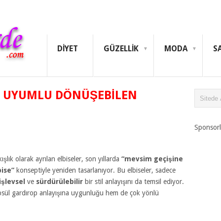
DIYET
GÜZELLIK
MODA
S
E UYUMLU DÖNÜŞEBILEN
Sponsorl
lık olarak ayrılan elbiseler, son yıllarda
“mevsim geçişine
ise”
konseptiyle yeniden tasarlanıyor. Bu elbiseler, sadece
işlevsel
ve
sürdürülebilir
bir stil anlayışını da temsil ediyor.
psül gardırop anlayışına uygunluğu hem de çok yönlü