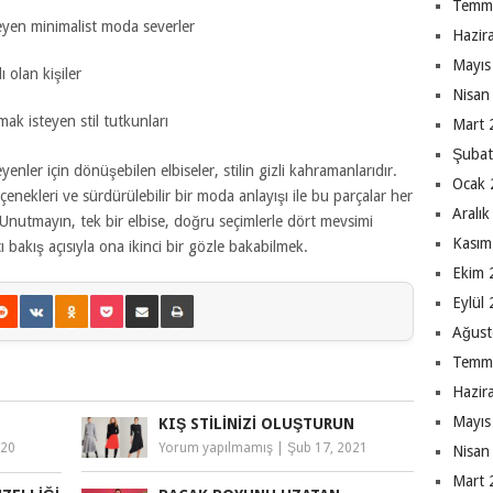
Temm
eyen minimalist moda severler
Hazir
Mayıs
ı olan kişiler
Nisan
ak isteyen stil tutkunları
Mart 
Şubat
nler için dönüşebilen elbiseler, stilin gizli kahramanlarıdır.
Ocak 
nekleri ve sürdürülebilir bir moda anlayışı ile bu parçalar her
Aralı
 Unutmayın, tek bir elbise, doğru seçimlerle dört mevsimi
Kasım
ıcı bakış açısıyla ona ikinci bir gözle bakabilmek.
Ekim 
Eylül
Ağust
Temm
Hazir
Mayıs
KIŞ STILINIZI OLUŞTURUN
020
Yorum yapılmamış
|
Şub 17, 2021
Nisan
Mart 