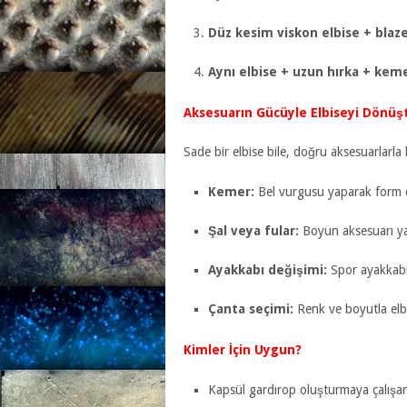
Düz kesim viskon elbise + blaze
Aynı elbise + uzun hırka + kem
Aksesuarın Gücüyle Elbiseyi Dönüş
Sade bir elbise bile, doğru aksesuarlarla 
Kemer:
Bel vurgusu yaparak form
Şal veya fular:
Boyun aksesuarı ya 
Ayakkabı değişimi:
Spor ayakkabıy
Çanta seçimi:
Renk ve boyutla elb
Kimler İçin Uygun?
Kapsül gardırop oluşturmaya çalışan