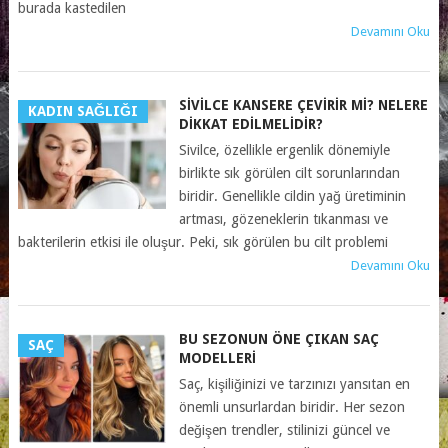
burada kastedilen
Devamını Oku
SIVILCE KANSERE ÇEVIRIR MI? NELERE
KADIN SAĞLIĞI
DIKKAT EDILMELIDIR?
Sivilce, özellikle ergenlik dönemiyle
birlikte sık görülen cilt sorunlarından
biridir. Genellikle cildin yağ üretiminin
artması, gözeneklerin tıkanması ve
bakterilerin etkisi ile oluşur. Peki, sık görülen bu cilt problemi
Devamını Oku
BU SEZONUN ÖNE ÇIKAN SAÇ
SAÇ
MODELLERI
Saç, kişiliğinizi ve tarzınızı yansıtan en
önemli unsurlardan biridir. Her sezon
değişen trendler, stilinizi güncel ve