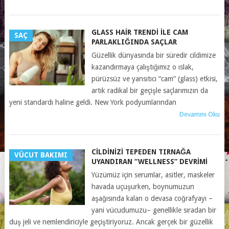
GLASS HAIR TRENDI İLE CAM
SAÇ
PARLAKLIĞINDA SAÇLAR
Güzellik dünyasında bir süredir cildimize
kazandırmaya çalıştığımız o ıslak,
pürüzsüz ve yansıtıcı “cam” (glass) etkisi,
artık radikal bir geçişle saçlarımızın da
yeni standardı haline geldi. New York podyumlarından
Devamını Oku
CILDINIZI TEPEDEN TIRNAĞA
VÜCUT BAKIMI
UYANDIRAN “WELLNESS” DEVRIMI
Yüzümüz için serumlar, asitler, maskeler
havada uçuşurken, boynumuzun
aşağısında kalan o devasa coğrafyayı –
yani vücudumuzu– genellikle sıradan bir
duş jeli ve nemlendiriciyle geçiştiriyoruz. Ancak gerçek bir güzellik