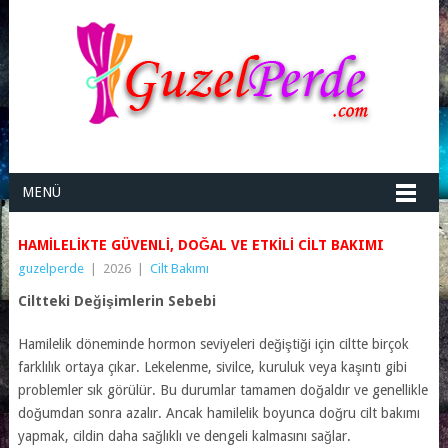
MENÜ
HAMILELIKTE GÜVENLI, DOĞAL VE ETKILI CILT BAKIMI
guzelperde
|
2026
|
Cilt Bakımı
Ciltteki Değişimlerin Sebebi
Hamilelik döneminde hormon seviyeleri değiştiği için ciltte birçok
farklılık ortaya çıkar. Lekelenme, sivilce, kuruluk veya kaşıntı gibi
problemler sık görülür. Bu durumlar tamamen doğaldır ve genellikle
doğumdan sonra azalır. Ancak hamilelik boyunca doğru cilt bakımı
yapmak, cildin daha sağlıklı ve dengeli kalmasını sağlar.