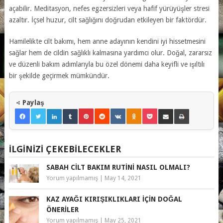
açabilir. Meditasyon, nefes egzersizleri veya hafif yürüyüşler stresi
azaltır. İçsel huzur, cilt sağlığını doğrudan etkileyen bir faktördür.
Hamilelikte cilt bakımı, hem anne adayının kendini iyi hissetmesini
sağlar hem de cildin sağlıklı kalmasına yardımcı olur. Doğal, zararsız
ve düzenli bakım adımlarıyla bu özel dönemi daha keyifli ve ışıltılı
bir şekilde geçirmek mümkündür.
Paylaş
İLGINIZI ÇEKEBILECEKLER
SABAH CILT BAKIM RUTINI NASIL OLMALI?
Yorum yapılmamış
|
May 14, 2021
KAZ AYAĞI KIRIŞIKLIKLARI IÇIN DOĞAL
ÖNERILER
Yorum yapılmamış
|
May 25, 2021