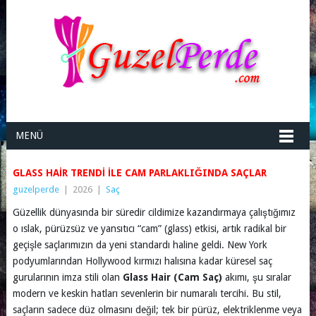
MENÜ
GLASS HAIR TRENDI İLE CAM PARLAKLIĞINDA SAÇLAR
guzelperde
|
2026
|
Saç
Güzellik dünyasında bir süredir cildimize kazandırmaya çalıştığımız
o ıslak, pürüzsüz ve yansıtıcı “cam” (glass) etkisi, artık radikal bir
geçişle saçlarımızın da yeni standardı haline geldi. New York
podyumlarından Hollywood kırmızı halısına kadar küresel saç
gurularının imza stili olan
Glass Hair (Cam Saç)
akımı, şu sıralar
modern ve keskin hatları sevenlerin bir numaralı tercihi. Bu stil,
saçların sadece düz olmasını değil; tek bir pürüz, elektriklenme veya