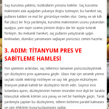
Saçı kurutma şekliniz, kütiküllerin yönünü belirler. Saç kurutma
makinesini asla aşağıdan yukarıya doğru tutmayın; bu hareket saç
pullarını kaldırır ve mat bir görüntüye neden olur. Geniş ve sık kıllı
flat (düz) bir fırça yardımıyla, kurutma makinesinin ucunu yukarıdan
aşağıya, yani saçın uzama yönüne doğru dar bir açıyla tutarak
fönleyin. Bu mekanik hareket, saç pullarını yatıştırarak ışığın
kırılmadan, dümdüz yansımasını sağlayan pürüzsüz zemini hazırlar.
3. ADIM: TITANYUM PRES VE
SABITLEME HAMLESI
Fön işleminin ardından, saç tellerinizi tamamen pürüzsüzleştirmek
için düzleştirici pres aşamasına geçilir. Glass Hair için seramik yerine
saçtaki statik elektriği nötrleyen ve saçı tek geçişte mühürleyen
titanyum plakalı kaliteli bir düzleştirici tercih edin. Saçınızı ince
tutamlara ayırın, düzleştiricinin hemen önünden ince dişli bir tarakla
kılavuzluk ederek kökten uca yavaş ve net bir hamleyle geçin. Tarak
yardımıyla yapılan bu düzleştirme, tellerin birbirine paralel kalmasını
ve cam efektinin kusursuzlaşmasını sağlar.