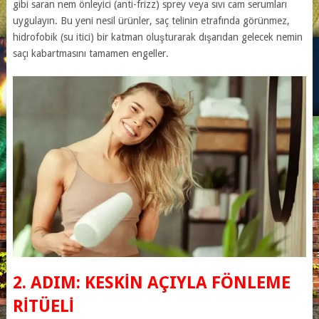
gibi saran nem önleyici (anti-frizz) sprey veya sıvı cam serumları
uygulayın. Bu yeni nesil ürünler, saç telinin etrafında görünmez,
hidrofobik (su itici) bir katman oluşturarak dışarıdan gelecek nemin
saçı kabartmasını tamamen engeller.
2. ADIM: KESKIN AÇIYLA FÖNLEME
RITÜELI