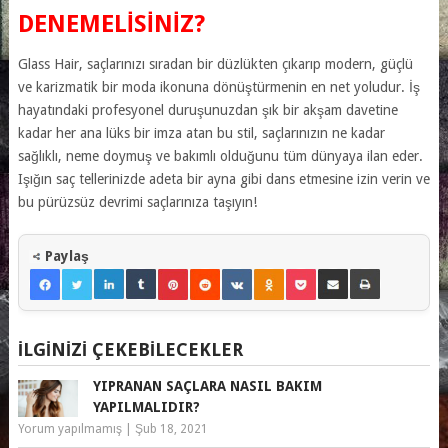
DENEMELISINIZ?
Glass Hair, saçlarınızı sıradan bir düzlükten çıkarıp modern, güçlü
ve karizmatik bir moda ikonuna dönüştürmenin en net yoludur. İş
hayatındaki profesyonel duruşunuzdan şık bir akşam davetine
kadar her ana lüks bir imza atan bu stil, saçlarınızın ne kadar
sağlıklı, neme doymuş ve bakımlı olduğunu tüm dünyaya ilan eder.
Işığın saç tellerinizde adeta bir ayna gibi dans etmesine izin verin ve
bu pürüzsüz devrimi saçlarınıza taşıyın!
Paylaş
İLGINIZI ÇEKEBILECEKLER
YIPRANAN SAÇLARA NASIL BAKIM
YAPILMALIDIR?
Yorum yapılmamış
|
Şub 18, 2021