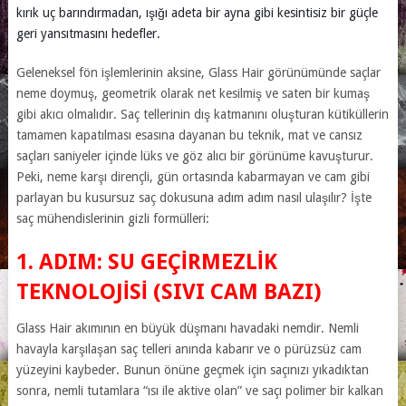
kırık uç barındırmadan, ışığı adeta bir ayna gibi kesintisiz bir güçle
geri yansıtmasını hedefler.
Geleneksel fön işlemlerinin aksine, Glass Hair görünümünde saçlar
neme doymuş, geometrik olarak net kesilmiş ve saten bir kumaş
gibi akıcı olmalıdır. Saç tellerinin dış katmanını oluşturan kütiküllerin
tamamen kapatılması esasına dayanan bu teknik, mat ve cansız
saçları saniyeler içinde lüks ve göz alıcı bir görünüme kavuşturur.
Peki, neme karşı dirençli, gün ortasında kabarmayan ve cam gibi
parlayan bu kusursuz saç dokusuna adım adım nasıl ulaşılır? İşte
saç mühendislerinin gizli formülleri:
1. ADIM: SU GEÇIRMEZLIK
TEKNOLOJISI (SIVI CAM BAZI)
Glass Hair akımının en büyük düşmanı havadaki nemdir. Nemli
havayla karşılaşan saç telleri anında kabarır ve o pürüzsüz cam
yüzeyini kaybeder. Bunun önüne geçmek için saçınızı yıkadıktan
sonra, nemli tutamlara “ısı ile aktive olan” ve saçı polimer bir kalkan