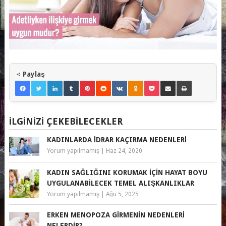
Paylaş
İLGINIZI ÇEKEBILECEKLER
KADINLARDA İDRAR KAÇIRMA NEDENLERI
Yorum yapılmamış
|
Haz 24, 2020
KADIN SAĞLIĞINI KORUMAK İÇIN HAYAT BOYU
UYGULANABILECEK TEMEL ALIŞKANLIKLAR
Yorum yapılmamış
|
Ağu 5, 2025
ERKEN MENOPOZA GIRMENIN NEDENLERI
NELERDIR?