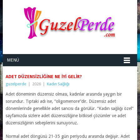
MENÜ
ADET DÜZENSIZLIĞINE NE İYI GELIR?
guzelperde
|
2026
|
Kadın Sağlığı
Adet döneminin düzensiz olması, kadınlar arasında yaygın bir
sorundur. Tıptaki adı ise, “oligomenore”dir. Düzensiz adet
dönemlerinde genellikle adet sancısı da görülür. “Kadın sağlığı özel”
sayfamızda sizlere adet düzensizliğine bitkisel çözümler ve
adet
düzensizliği
nin sebeplerini sunuyoruz.
Normal adet döngüsü 21-35 gün periyodu arasında değişir. Adet