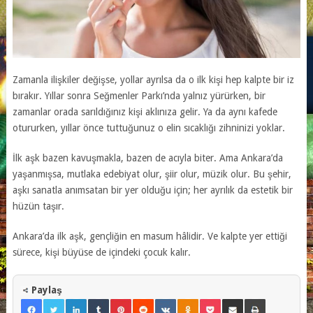
Zamanla ilişkiler değişse, yollar ayrılsa da o ilk kişi hep kalpte bir iz
bırakır. Yıllar sonra Seğmenler Parkı’nda yalnız yürürken, bir
zamanlar orada sarıldığınız kişi aklınıza gelir. Ya da aynı kafede
otururken, yıllar önce tuttuğunuz o elin sıcaklığı zihninizi yoklar.
İlk aşk bazen kavuşmakla, bazen de acıyla biter. Ama Ankara’da
yaşanmışsa, mutlaka edebiyat olur, şiir olur, müzik olur. Bu şehir,
aşkı sanatla anımsatan bir yer olduğu için; her ayrılık da estetik bir
hüzün taşır.
Ankara’da ilk aşk, gençliğin en masum hâlidir. Ve kalpte yer ettiği
sürece, kişi büyüse de içindeki çocuk kalır.
Paylaş