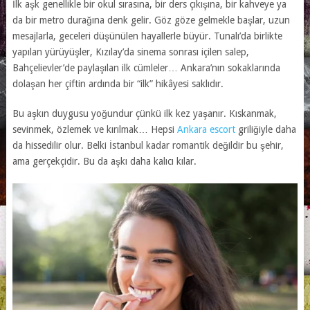
İlk aşk genellikle bir okul sırasına, bir ders çıkışına, bir kahveye ya
da bir metro durağına denk gelir. Göz göze gelmekle başlar, uzun
mesajlarla, geceleri düşünülen hayallerle büyür. Tunalı’da birlikte
yapılan yürüyüşler, Kızılay’da sinema sonrası içilen salep,
Bahçelievler’de paylaşılan ilk cümleler… Ankara’nın sokaklarında
dolaşan her çiftin ardında bir “ilk” hikâyesi saklıdır.
Bu aşkın duygusu yoğundur çünkü ilk kez yaşanır. Kıskanmak,
sevinmek, özlemek ve kırılmak… Hepsi
Ankara escort
griliğiyle daha
da hissedilir olur. Belki İstanbul kadar romantik değildir bu şehir,
ama gerçekçidir. Bu da aşkı daha kalıcı kılar.