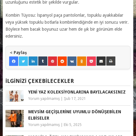
uzunluğunu estetik bir şekilde vurgular.
Kombin Tüyosu: İspanyol paça pantolonlar, topuklu ayakkabılar
veya yüksek topuklu botlarla kombinlendiğinde en iyi sonucu verir.
Böylece hem bacak boyunuz uzar hem de şık bir görünüm elde
edersiniz.
Paylaş
İLGINIZI ÇEKEBILECEKLER
YENI YAZ KOLEKSIYONLARINA BAYILACAKSINIZ
Yorum yapılmamış
|
Şub 17, 2021
MEVSIM GEÇIŞLERINE UYUMLU DÖNÜŞEBILEN
ELBISELER
Yorum yapılmamış
|
Eki 5, 2025