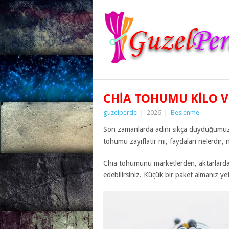
CHIA TOHUMU KILO V
guzelperde
|
2026
|
Beslenme
Son zamanlarda adını sıkça duyduğumuz 
tohumu zayıflatır mı, faydaları nelerdir, n
Chia tohumunu marketlerden, aktarlardan
edebilirsiniz. Küçük bir paket almanız yet