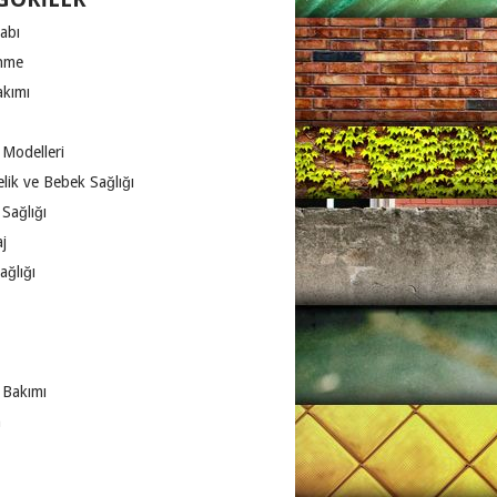
abı
nme
akımı
 Modelleri
lik ve Bebek Sağlığı
Sağlığı
j
ağlığı
 Bakımı
m