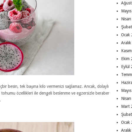
Ağust
Mayıs
Nisan
Şubat
Ocak 
Aralı
Kasım
Ekim 
Eylül
Temm
Hazir
çbir besin, tek başına kilo vermenizi sağlamaz. Ancak, dolaylı
Mayıs
 tohumu özellikleri ile dengeli beslenme ve egzersizle beraber
Nisan
.
Mart 
Şubat
Ocak 
Aralı