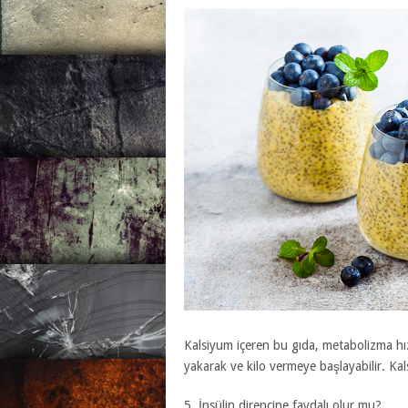
Kalsiyum içeren bu gıda, metabolizma hız
yakarak ve kilo vermeye başlayabilir. Kalsi
5. İnsülin direncine faydalı olur mu?