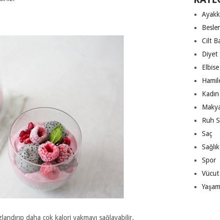
Ayakk
Besle
Cilt B
Diyet
Elbise
Hamile
Kadın 
Makya
Ruh S
Saç
Sağlık
Spor
Vücut
Yaşa
landırıp daha çok kalori yakmayı sağlayabilir.