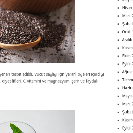
Nisan
Mart 
Şubat
Ocak 
Aralı
Kasım
Ekim 
Eylül
Ağust
leri tespit edildi. Vücut sağlığı için yararlı öğeleri içerdiği
Temm
 diyet lifleri, C vitamini ve magnezyum içerir ve faydalı
Hazir
Mayıs
Mart 
Şubat
Kasım
Eylül