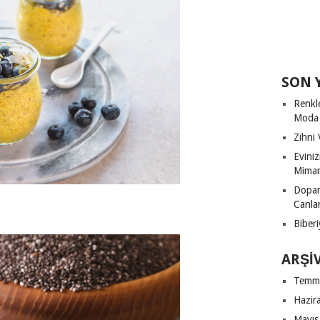
SON 
Renkl
Moda
Zihni 
Evini
Mimari
Dopam
Canla
Biberi
ARŞI
Temm
Hazir
Mayıs