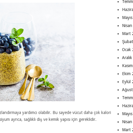
Temm
Hazir
Mayıs
Nisan
Mart 
Şubat
Ocak 
Aralı
Kasım
Ekim 
Eylül
Ağust
Temm
Hazir
landırmaya yardımcı olabilir. Bu sayede vücut daha çok kalori
Mayıs
yum ayrıca, sağlıklı diş ve kemik yapısı için gereklidir.
Nisan
Mart 