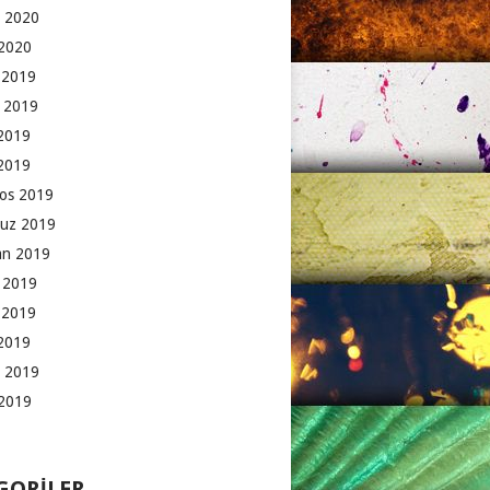
 2020
2020
k 2019
 2019
2019
 2019
os 2019
uz 2019
an 2019
 2019
 2019
2019
 2019
2019
GORILER