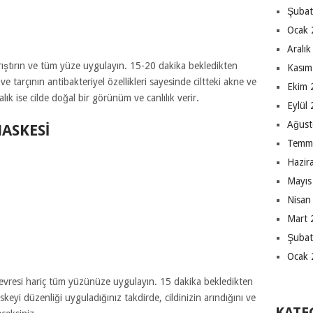
Şubat
Ocak 
Aralı
karıştırın ve tüm yüze uygulayın. 15-20 dakika bekledikten
Kasım
ve tarçının antibakteriyel özellikleri sayesinde ciltteki akne ve
Ekim 
ık ise cilde doğal bir görünüm ve canlılık verir.
Eylül
Ağust
ASKESI
Temm
Hazir
Mayıs
Nisan
Mart 
Şubat
Ocak 
çevresi hariç tüm yüzünüze uygulayın. 15 dakika bekledikten
keyi düzenliği uyguladığınız takdirde, cildinizin arındığını ve
KATE