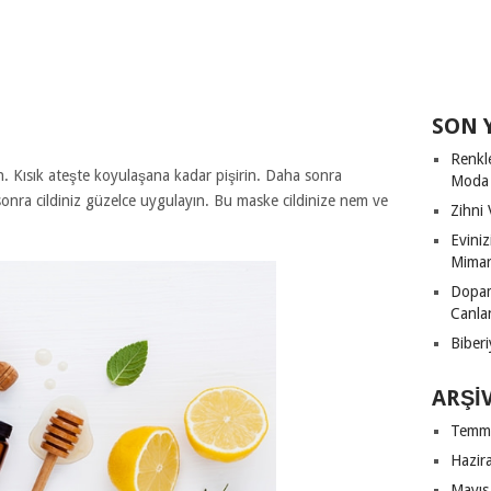
SON 
Renkl
. Kısık ateşte koyulaşana kadar pişirin. Daha sonra
Moda
nra cildiniz güzelce uygulayın. Bu maske cildinize nem ve
Zihni 
Evini
Mimari
Dopam
Canla
Biberi
ARŞI
Temm
Hazir
Mayıs