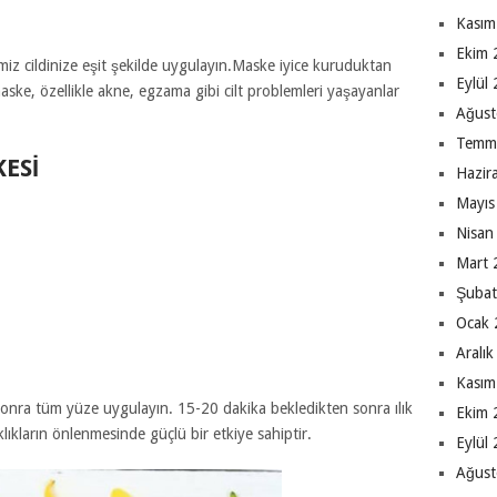
Kasım
Ekim 
iz cildinize eşit şekilde uygulayın.
Maske iyice kuruduktan
Eylül
aske,
özellikle akne,
egzama
gibi cilt problemleri yaşayanlar
Ağust
Temm
ESI
Hazir
Mayıs
Nisan
Mart 
Şubat
Ocak 
Aralı
Kasım
sonra tüm yüze uygulayın. 15-20 dakika bekledikten sonra ılık
Ekim 
klıkların önlenmesinde güçlü bir etkiye sahiptir.
Eylül
Ağust