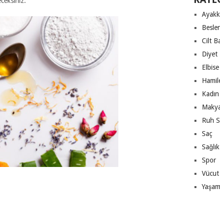
eksiniz.
Ayakk
Besle
Cilt B
Diyet
Elbise
Hamile
Kadın 
Makya
Ruh S
Saç
Sağlık
Spor
Vücut
Yaşa