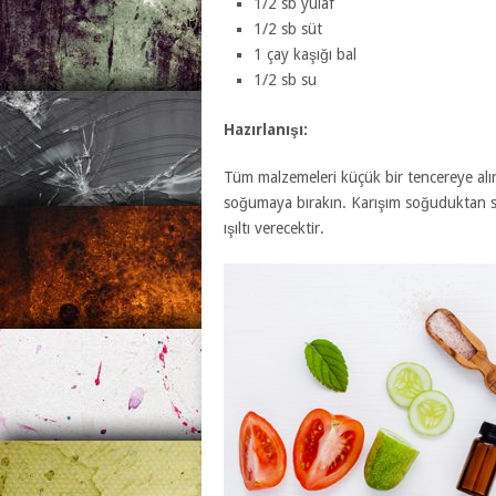
1/2 sb yulaf
1/2 sb süt
1 çay kaşığı bal
1/2 sb su
Hazırlanışı:
Tüm malzemeleri küçük bir tencereye alın
soğumaya bırakın. Karışım soğuduktan so
ışıltı verecektir.