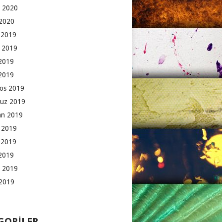
 2020
2020
k 2019
 2019
2019
 2019
os 2019
uz 2019
an 2019
 2019
 2019
2019
 2019
2019
GORILER