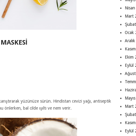
Nisan
Mart 
Şubat
Ocak 
Aralı
 MASKESI
Kasım
Ekim 
Eylül
Ağust
Temm
Hazir
Mayıs
 karıştırarak yüzünüze sürün. Hindistan cevizi yağı, antiseptik
Mart 
u önlerken, bal cilde ışıltı ve nem verir.
Şubat
Kasım
Eylül