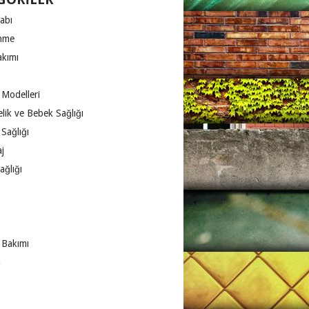
abı
nme
akımı
 Modelleri
lik ve Bebek Sağlığı
Sağlığı
j
ağlığı
 Bakımı
m