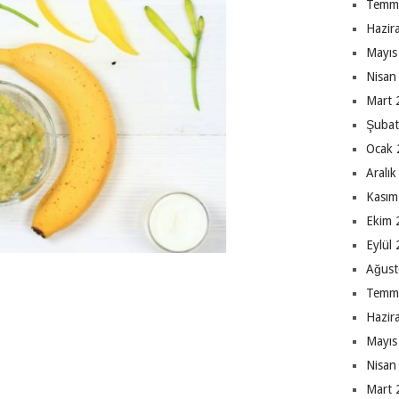
Temm
Hazir
Mayıs
Nisan
Mart 
Şubat
Ocak 
Aralı
Kasım
Ekim 
Eylül
Ağust
Temm
Hazir
Mayıs
Nisan
Mart 