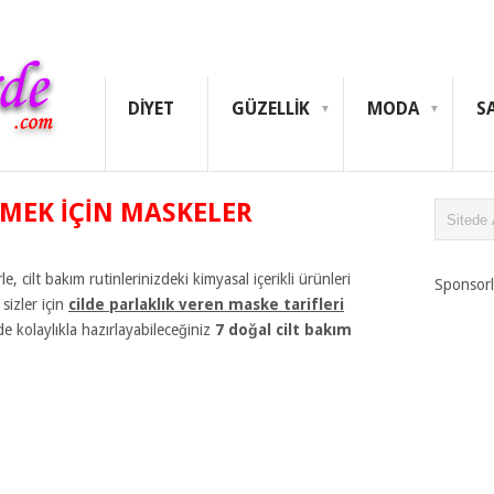
DIYET
GÜZELLIK
MODA
S
RMEK IÇIN MASKELER
, cilt bakım rutinlerinizdeki kimyasal içerikli ürünleri
Sponsorl
 sizler için
cilde parlaklık veren maske tarifleri
de kolaylıkla hazırlayabileceğiniz
7 doğal cilt bakım