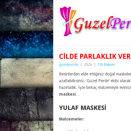
CILDE PARLAKLIK VE
guzelperde
|
2026
|
Cilt Bakımı
Besinlerden elde ettiğiniz doğal maskelerle
azaltabilirsiniz. ‘Güzel Perde’ ekibi olarak
hazırladık. İşte birkaç malzemeyle eviniz
maskesi
…
YULAF MASKESI
Malzemeler: