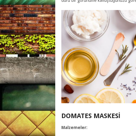
duru bir görünüme kavuştuğunuzu görec
DOMATES MASKESI
Malzemeler: