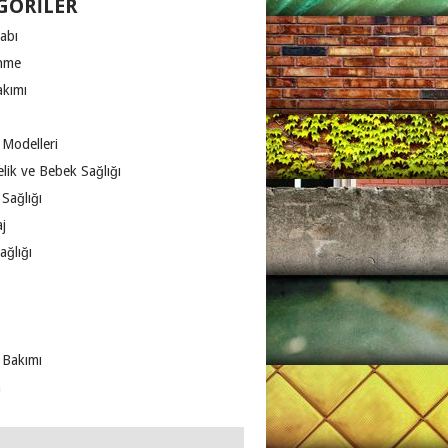
GORILER
abı
nme
akımı
 Modelleri
lik ve Bebek Sağlığı
Sağlığı
j
ağlığı
 Bakımı
m