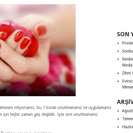
SON 
Protei
Sonba
Renkl
Moda
Zihni 
Evini
Mimari
ARŞI
lmasını istiyorsanız, bu 7 kuralı unutmamanız ve uygulamanız
Ağust
m için hiçbir zaman geç değildir. İşte size unutmamanız
Temm
Hazir