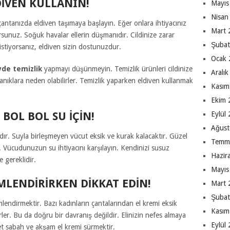
IVEN KULLANIN!
Mayıs
Nisan
antanızda eldiven taşımaya başlayın. Eğer onlara ihtiyacınız
Mart 
sunuz. Soğuk havalar ellerin düşmanıdır. Cildinize zarar
Şubat
stiyorsanız, eldiven sizin dostunuzdur.
Ocak 
vde temizlik
yapmayı düşünmeyin. Temizlik ürünleri cildinize
Aralı
yanıklara neden olabilirler. Temizlik yaparken eldiven kullanmak
Kasım
Ekim 
 BOL BOL SU IÇIN!
Eylül
Ağust
ıdır. Suyla birleşmeyen vücut eksik ve kurak kalacaktır. Güzel
Temm
n. Vücudunuzun su ihtiyacını karşılayın. Kendinizi susuz
Hazir
 gereklidir.
Mayıs
MLENDIRIRKEN DIKKAT EDIN!
Mart 
Şubat
lendirmektir. Bazı kadınların çantalarından el kremi eksik
Kasım
ler. Bu da doğru bir davranış değildir. Elinizin nefes almaya
Eylül
et sabah ve akşam el kremi sürmektir.