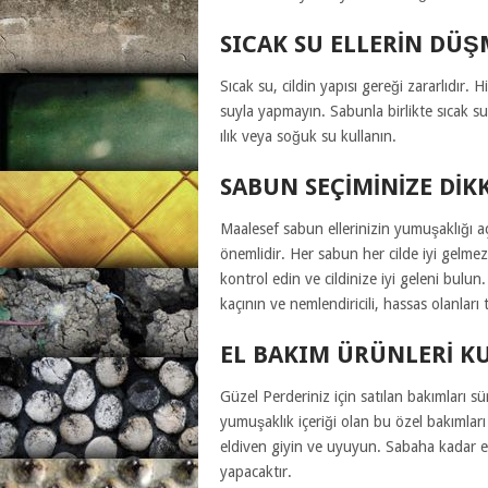
SICAK SU ELLERIN DÜŞ
Sıcak su, cildin yapısı gereği zararlıdır.
suyla yapmayın. Sabunla birlikte sıcak su 
ılık veya soğuk su kullanın.
SABUN SEÇIMINIZE DIKK
Maalesef sabun ellerinizin yumuşaklığı 
önemlidir. Her sabun her cilde iyi gelmez
kontrol edin ve cildinize iyi geleni bulu
kaçının ve nemlendiricili, hassas olanları 
EL BAKIM ÜRÜNLERI K
Güzel Perderiniz için satılan bakımları sü
yumuşaklık içeriği olan bu özel bakımlar
eldiven giyin ve uyuyun. Sabaha kadar el
yapacaktır.