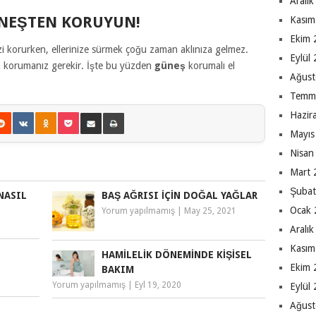
Aralı
ÜNEŞTEN KORUYUN!
Kasım
Ekim 
i korurken, ellerinize sürmek çoğu zaman aklınıza gelmez.
Eylül
en korumanız gerekir. İşte bu yüzden
güneş
korumalı el
Ağust
Temm
Hazir
Mayıs
Nisan
Mart 
Şubat
NASIL
BAŞ AĞRISI IÇIN DOĞAL YAĞLAR
Ocak 
Yorum yapılmamış
|
May 25, 2021
Aralı
Kasım
HAMILELIK DÖNEMINDE KIŞISEL
Ekim 
BAKIM
Yorum yapılmamış
|
Eyl 19, 2020
Eylül
Ağust