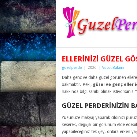
ELLERINIZI GÜZEL GÖ
guzelperde
|
2026
|
Vücut Bakımı
Daha genç ve daha güzel görünen ellere 
bakmaktır. Peki,
güzel ve genç eller 
hakkında bilgi sahibi olmak istiyorsanız
GÜZEL PERDERINIZIN 
Yüzünüze makyaj yaparak cildinizi pürüzs
keserek, değişik bir görünüm elde edebili
yapabileceğiniz tek şey, onlara erken yaş