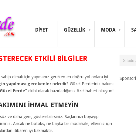
DIYET
GÜZELLIK
MODA
S
STERECEK ETKILI BILGILER
sahip olmak için yapmanız gereken en doğru yol onlara iyi
Sponsorl
için yapılması gerekenler
nelerdir? Güzel Perderiniz bakımı
“Güzel Perde”
ekibi olarak hazırladığımız özel haberi okuyun!
BAKIMINI IHMAL ETMEYIN
üz ve daha genç gösterebilirsiniz. Saçlarınızı boyayıp
rsiniz. Ancak ne botoks, ne başka bir müdahale, elleriniz için
lardan itibaren iyi bakmaktır.