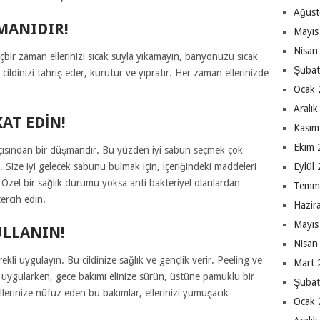
Ağust
MANIDIR!
Mayıs
Nisan
 Hiçbir zaman ellerinizi sıcak suyla yıkamayın, banyonuzu sıcak
Şubat
cildinizi tahriş eder, kurutur ve yıpratır. Her zaman ellerinizde
Ocak 
Aralı
AT EDIN!
Kasım
Ekim 
açısından bir düşmandır. Bu yüzden iyi sabun seçmek çok
. Size iyi gelecek sabunu bulmak için, içeriğindeki maddeleri
Eylül
n. Özel bir sağlık durumu yoksa anti bakteriyel olanlardan
Temm
tercih edin.
Hazir
Mayıs
ULLANIN!
Nisan
rekli uygulayın. Bu cildinize sağlık ve gençlik verir. Peeling ve
Mart 
ı uygularken, gece bakımı elinize sürün, üstüne pamuklu bir
Şubat
lerinize nüfuz eden bu bakımlar, ellerinizi yumuşacık
Ocak 