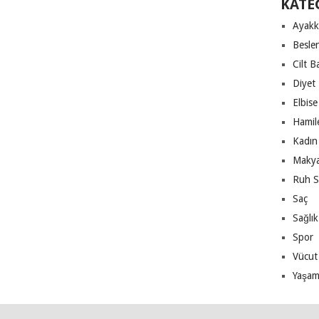
KATE
Ayakk
Besle
Cilt B
Diyet
Elbise
Hamile
Kadın 
Makya
Ruh S
Saç
Sağlık
Spor
Vücut
Yaşa