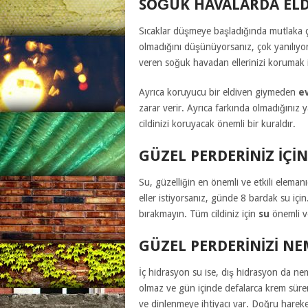
SOĞUK HAVALARDA ELD
Sıcaklar düşmeye başladığında mutlaka ç
olmadığını düşünüyorsanız, çok yanılıyor
veren soğuk havadan ellerinizi korumak i
Ayrıca koruyucu bir eldiven giymeden
e
zarar verir. Ayrıca farkında olmadığınız 
cildinizi koruyacak önemli bir kuraldır.
GÜZEL PERDERINIZ IÇIN
Su, güzelliğin en önemli ve etkili eleman
eller istiyorsanız, günde 8 bardak su içi
bırakmayın. Tüm cildiniz için
su
önemli ve
GÜZEL PERDERINIZI NE
İç hidrasyon su ise, dış hidrasyon da nem
olmaz ve gün içinde defalarca krem sürer
ve dinlenmeye ihtiyacı var. Doğru harek