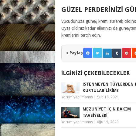
GÜZEL PERDERINIZI G
Vücudunuza güneş kremi sürerek cildiniz
Oysa cildiniz kadar ellerinizi de güneşt
kremlerini tercih edin.
Paylaş
İLGINIZI ÇEKEBILECEKLER
İSTENMEYEN TÜYLERDEN 
KURTULABILIRIM?
Yorum yapılmamış
|
Şub 18, 2021
MEZUNIYET IÇIN BAKIM
TAVSIYELERI
Yorum yapılmamış
|
Ağu 19, 2020