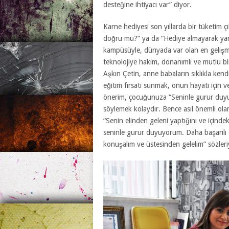
desteğine ihtiyacı var” diyor.
Karne hediyesi son yıllarda bir tüketim
doğru mu?” ya da “Hediye almayarak yanl
kampüsüyle, dünyada var olan en gelişmi
teknolojiye hakim, donanımlı ve mutlu bi
Aşkın Çetin, anne babaların sıklıkla kendi
eğitim fırsatı sunmak, onun hayatı için 
önerim, çocuğunuza “Seninle gurur duyuy
söylemek kolaydır. Bence asıl önemli ola
“Senin elinden geleni yaptığını ve içind
seninle gurur duyuyorum. Daha başarılı o
konuşalım ve üstesinden gelelim” sözleri