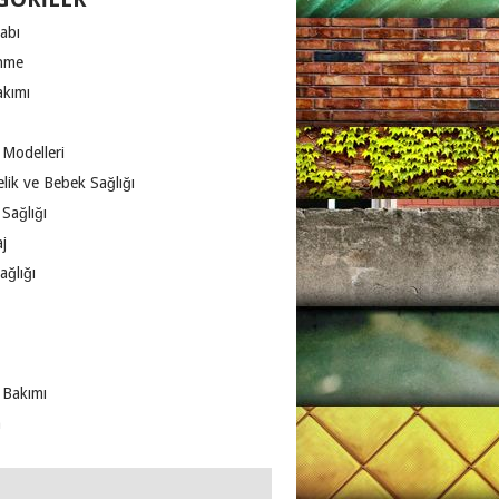
abı
nme
akımı
 Modelleri
lik ve Bebek Sağlığı
Sağlığı
j
ağlığı
 Bakımı
m