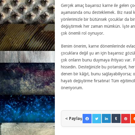
Gerçek amaç başarısız karne ile gelen ço
aşamasında onu desteklemek. Biz nasıl ki
yönlerimizle bir bütünsek çocuklar da bir
değiştirmek her zaman mümkün. İşte ann
çok önemli rol oynuyor.
Benim önerim, karne dönemlerinde evladın
çocuklara değil şu an için başarısız gö
çok onların bunu duymaya ihtiyacı var. Pır
hissedin. Desteğinizle bu potansiyel, h
denen bir kâğıt, bunu sağlayabiliyorsa; o
hayatı değiştirme fırsatına! Tüm eğitimcile
öneriyorum.
Paylaş