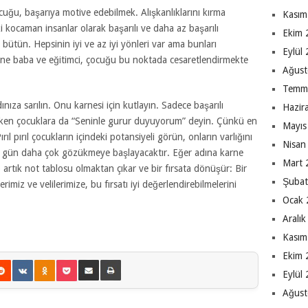
cuğu, başarıya motive edebilmek. Alışkanlıklarını kırma
Kasım
 kocaman insanlar olarak başarılı ve daha az başarılı
Ekim 
 bütün. Hepsinin iyi ve az iyi yönleri var ama bunları
Eylül
e baba ve eğitimci, çocuğu bu noktada cesaretlendirmekte
Ağust
Temm
ıza sarılın. Onu karnesi için kutlayın. Sadece başarılı
Hazir
züken çocuklara da “Seninle gurur duyuyorum” deyin. Çünkü en
Mayıs
ıl pırıl çocukların içindeki potansiyeli görün, onların varlığını
Nisan
er gün daha çok gözükmeye başlayacaktır. Eğer adına karne
Mart 
 artık not tablosu olmaktan çıkar ve bir fırsata dönüşür: Bir
Şubat
rimiz ve velilerimize, bu fırsatı iyi değerlendirebilmelerini
Ocak 
Aralı
Kasım
Ekim 
Eylül
Ağust