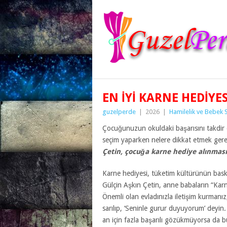
EN İYI KARNE HEDIYES
guzelperde
|
2026
|
Hamilelik ve Bebek S
Çocuğunuzun okuldaki başarısını takdir e
seçim yaparken nelere dikkat etmek ger
Çetin, çocuğa karne hediye alınması 
Karne hediyesi, tüketim kültürünün bask
Gülçin Aşkın Çetin, anne babaların “Karn
Önemli olan evladınızla iletişim kurman
sarılıp, ‘Seninle gurur duyuyorum’ deyin
an için fazla başarılı gözükmüyorsa da 