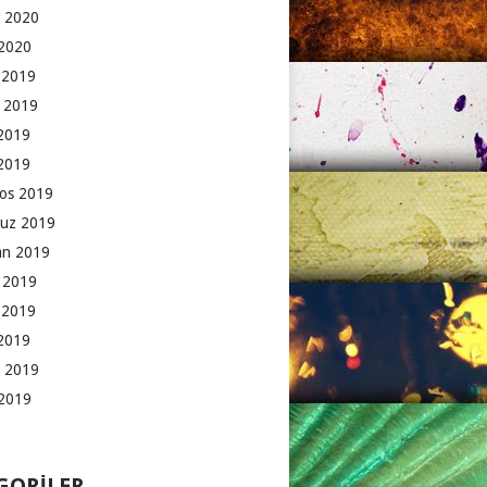
 2020
2020
k 2019
 2019
2019
 2019
os 2019
uz 2019
an 2019
 2019
 2019
2019
 2019
2019
GORILER