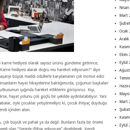
Nisan
Mart 
Şubat
Ocak 
Aralı
Kasım
Ekim 
Eylül
ü karne hediyesi olarak sayısız ürünü gündeme getirince,
, “Karne hediyesi alarak doğru mu hareket ediyorum?” diye
Ağust
 başarıyı büyük maddi ödüllerle karşılamanın çok motive edici
Temm
 insanların hayat hikayelerine baktığımızda, çoğunun başkaları
Hazir
tutkusunun ışığında hareket ettiklerini görüyoruz. Kişi,
Mayıs
irse, hayat yolunu çok güçlü bir şekilde aydınlatabiliyor. Yani
Mart 
abalar, öyle çocuklar yetiştirmeliyiz ki, çocuk ihtiyaç duyduğu
Şubat
endi içinden alsın.
Kasım
, çok büyük ve pahalı ya da değil. Bunların fazla bir önemi
Eylül
li olan “Seninle iftihar ediyorum” diyebilmek. Kendi