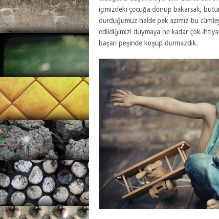
içimizdeki çocuğa dönüp bakarsak, büt
durduğumuz halde pek azımız bu cümleyi d
edildiğimizi duymaya ne kadar çok ihtiya
başarı peşinde koşup durmazdık.