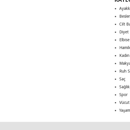
Ayakk
Besle
Cilt B
Diyet
Elbise
Hamile
Kadın 
Makya
Ruh S
Saç
Sağlık
Spor
Vücut
Yaşa