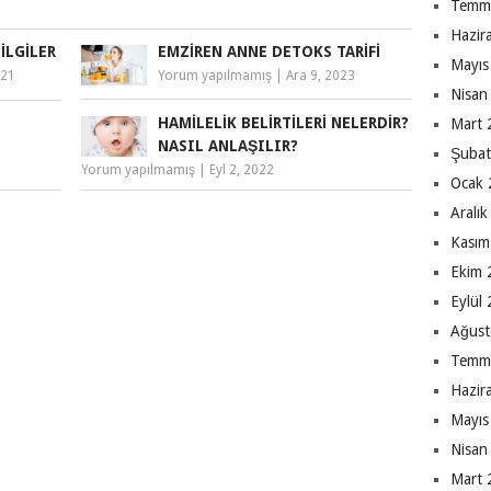
Temm
Hazir
ILGILER
EMZIREN ANNE DETOKS TARIFI
Mayıs
021
Yorum yapılmamış
|
Ara 9, 2023
Nisan
HAMILELIK BELIRTILERI NELERDIR?
Mart 
NASIL ANLAŞILIR?
Şubat
Yorum yapılmamış
|
Eyl 2, 2022
Ocak 
Aralı
Kasım
Ekim 
Eylül
Ağust
Temm
Hazir
Mayıs
Nisan
Mart 