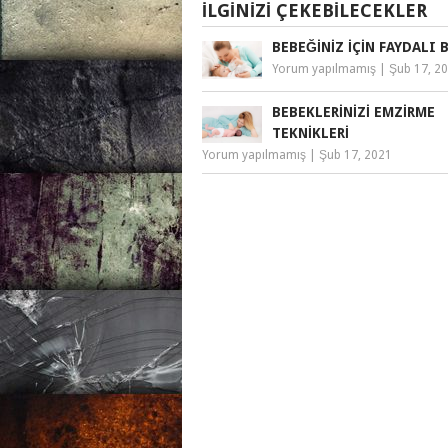
İLGINIZI ÇEKEBILECEKLER
BEBEĞINIZ İÇIN FAYDALI B
Yorum yapılmamış
|
Şub 17, 2
BEBEKLERINIZI EMZIRME
TEKNIKLERI
Yorum yapılmamış
|
Şub 17, 2021