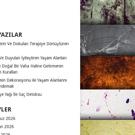
YAZILAR
erin Ve Dokuları Terapiye Dönüştüren
Ve Duyuları İyileştiren Yaşam Alanları
zi Doğal Bir Vaha Haline Getirmenin
 Kuralları
in Dekorasyonu ile Yaşam Alanlarını
ndırmak
ye Yağı İle Saç Detoksu
VLER
uz 2026
an 2026
 2026