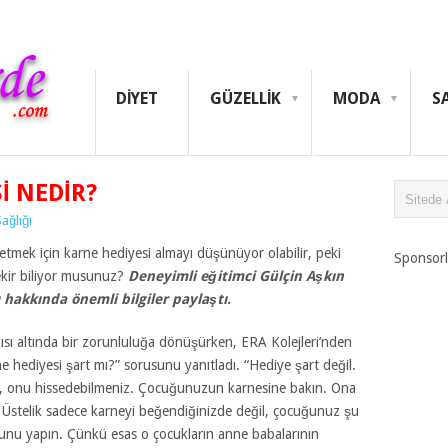
DIYET
GÜZELLIK
MODA
S
I NEDIR?
ağlığı
tmek için karne hediyesi almayı düşünüyor olabilir, peki
Sponsorl
ekir biliyor musunuz?
Deneyimli eğitimci
Gülçin Aşkın
hakkında önemli bilgiler paylaştı.
ısı altında bir zorunluluğa dönüşürken, ERA Kolejleri’nden
e hediyesi şart mı?” sorusunu yanıtladı. “Hediye şart değil.
ız, onu hissedebilmeniz. Çocuğunuzun karnesine bakın. Ona
. Üstelik sadece karneyi beğendiğinizde değil, çocuğunuz şu
bunu yapın. Çünkü esas o çocukların anne babalarının