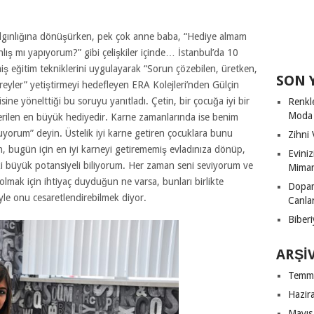
 çılgınlığına dönüşürken, pek çok anne baba, “Hediye almam
ış mı yapıyorum?” gibi çelişkiler içinde… İstanbul’da 10
ş eğitim tekniklerini uygulayarak “Sorun çözebilen, üretken,
SON 
reyler” yetiştirmeyi hedefleyen ERA Kolejleri’nden Gülçin
sine yönelttiği bu soruyu yanıtladı. Çetin, bir çocuğa iyi bir
Renkl
Moda
verilen en büyük hediyedir. Karne zamanlarında ise benim
orum” deyin. Üstelik iyi karne getiren çocuklara bunu
Zihni 
n, bugün için en iyi karneyi getirememiş evladınıza dönüp,
Evini
eki büyük potansiyeli biliyorum. Her zaman seni seviyorum ve
Mimari
lmak için ihtiyaç duyduğun ne varsa, bunları birlikte
Dopam
yle onu cesaretlendirebilmek diyor.
Canla
Biberi
ARŞI
Temm
Hazir
Mayıs