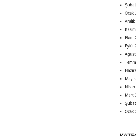
Şubat
Ocak 
Aralı
Kasım
Ekim 
Eylül
Ağust
Temm
Hazir
Mayıs
Nisan
Mart 
Şubat
Ocak 
KATE