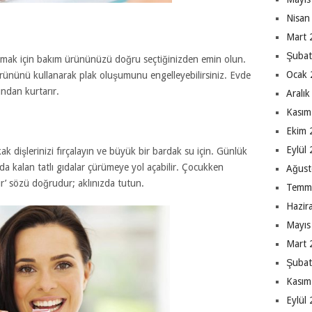
Nisan
Mart 
Şubat
nmak için bakım ürününüzü doğru seçtiğinizden emin olun.
Ocak 
rününü kullanarak plak oluşumunu engelleyebilirsiniz. Evde
ından kurtarır.
Aralı
Kasım
Ekim 
Eylül
ak dişlerinizi fırçalayın ve büyük bir bardak su için. Günlük
nda kalan tatlı gıdalar çürümeye yol açabilir. Çocukken
Ağust
ür’ sözü doğrudur; aklınızda tutun.
Temm
Hazir
Mayıs
Mart 
Şubat
Kasım
Eylül