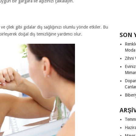
 uygun bir gargara ile ağızınızı çalkalayın.
e çilek gibi gıdalar diş sağlığınızı olumlu yönde etkiler. Bu
SON 
 birleşerek doğal diş temizliğine yardımcı olur.
Renkl
Moda
Zihni 
Evini
Mimari
Dopam
Canla
Biberi
ARŞI
Temm
Hazir
Mayıs