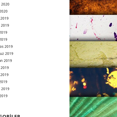
 2020
2020
k 2019
 2019
2019
 2019
os 2019
uz 2019
an 2019
 2019
 2019
2019
 2019
2019
GORILER