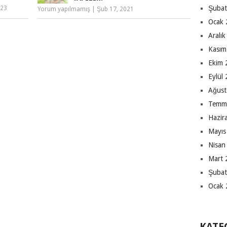
Şubat
023
Yorum yapılmamış
|
Şub 17, 2021
Ocak 
Aralı
Kasım
Ekim 
Eylül
Ağust
Temm
Hazir
Mayıs
Nisan
Mart 
Şubat
Ocak 
KATE