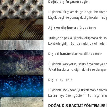
Doğru diş fırçasını seçin
Dişlerinizi fırçalamak için doğru bir fır
küçük başlı ve yumuşak diş fırçalarının, 
Ağız ve diş kontrolü yaptırın
Türkiye’de pek alışkanlık oluşmasa da s
kontrole gidin. Bu, siz farkında olmadan
Diş eti kanamalarına dikkat edin
Dişleriniz kanıyorsa, sakın fırçalamaya ar
Fakat bu durumu diş hekiminize danışarak
Diş ipi kullanın
Dişlerinizi ne kadar iyi fırçalarsanız fırç
kullanmaya özen gösterin. Bu, fırçanın ul
DOĞAL DIŞ BAKIMI YÖNTEMLERI