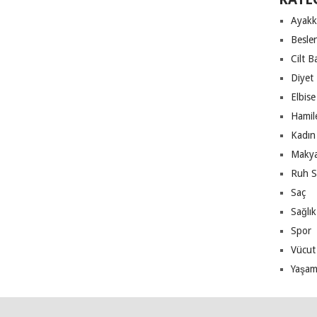
Ayakk
Besle
Cilt B
Diyet
Elbise
Hamile
Kadın 
Makya
Ruh S
Saç
Sağlık
Spor
Vücut
Yaşa