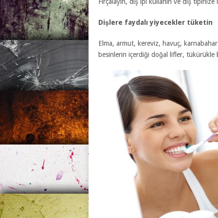
Fırçalayın, diş ipi kullanın ve diş tipinize
Dişlere faydalı yiyecekler tüketin
Elma, armut, kereviz, havuç, karnabahar v
besinlerin içerdiği doğal lifler, tükürükle