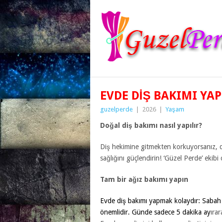
EVDE DIŞ BAKIMI YA
guzelperde
|
2026
|
Yaşam
Doğal diş bakımı nasıl yapılır?
Diş hekimine gitmekten korkuyorsanız, d
sağlığını güçlendirin! ‘Güzel Perde’ ekibi 
Tam bir ağız bakımı yapın
Evde diş bakımı yapmak kolaydır: Sabah ve
önemlidir. Günde sadece 5 dakika ay
ıra