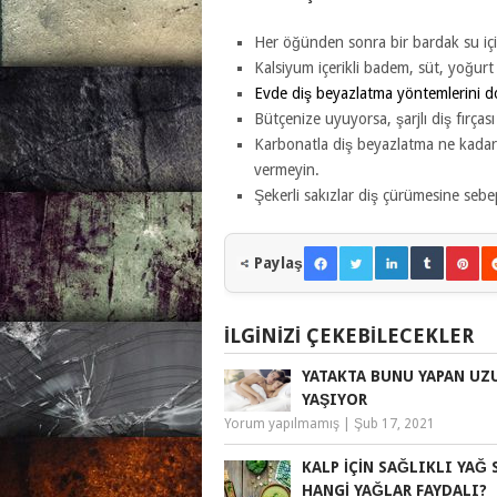
Her öğünden sonra bir bardak su içip
Kalsiyum içerikli badem, süt, yoğurt 
Evde diş beyazlatma yöntemlerini 
Bütçenize uyuyorsa, şarjlı diş fırçası
Karbonatla diş beyazlatma ne kadar 
vermeyin.
Şekerli sakızlar diş çürümesine sebe
Paylaş
İLGINIZI ÇEKEBILECEKLER
YATAKTA BUNU YAPAN UZ
YAŞIYOR
Yorum yapılmamış
|
Şub 17, 2021
KALP IÇIN SAĞLIKLI YAĞ S
HANGI YAĞLAR FAYDALI?