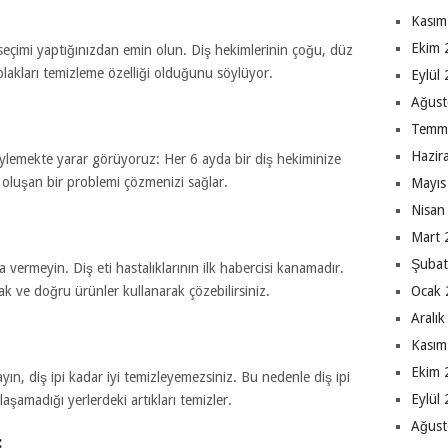
Kasım
Ekim 
ça seçimi yaptığınızdan emin olun. Diş hekimlerinin çoğu, düz
plakları temizleme özelliği olduğunu söylüyor.
Eylül
Ağust
Temm
Hazir
öylemekte yarar görüyoruz: Her 6 ayda bir diş hekiminize
 oluşan bir problemi çözmenizi sağlar.
Mayıs
Nisan
Mart 
Şubat
a vermeyin. Diş eti hastalıklarının ilk habercisi kanamadır.
Ocak 
 ve doğru ürünler kullanarak çözebilirsiniz.
Aralı
Kasım
Ekim 
alayın, diş ipi kadar iyi temizleyemezsiniz. Bu nedenle diş ipi
Eylül
aşamadığı yerlerdeki artıkları temizler.
Ağust
: