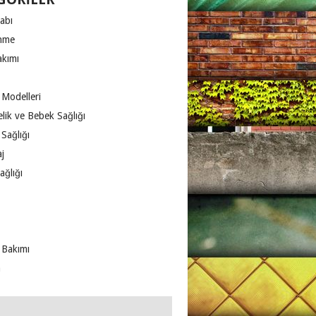
abı
nme
akımı
 Modelleri
lik ve Bebek Sağlığı
Sağlığı
j
ağlığı
 Bakımı
m