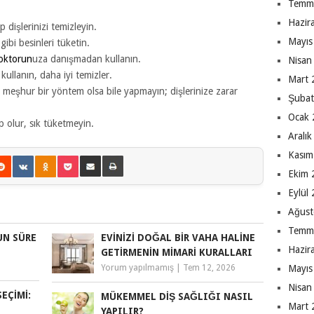
Temm
Hazir
 dişlerinizi temizleyin.
Mayıs
gibi besinleri tüketin.
doktorun
uza danışmadan kullanın.
Nisan
 kullanın, daha iyi temizler.
Mart 
meşhur bir yöntem olsa bile yapmayın; dişlerinize zarar
Şubat
Ocak 
p olur, sık tüketmeyin.
Aralı
Kasım
Ekim 
Eylül
Ağust
Temm
UN SÜRE
EVINIZI DOĞAL BIR VAHA HALINE
Hazir
GETIRMENIN MIMARI KURALLARI
Mayıs
Yorum yapılmamış
|
Tem 12, 2026
Nisan
EÇIMI:
MÜKEMMEL DIŞ SAĞLIĞI NASIL
Mart 
YAPILIR?