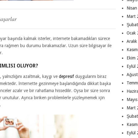
Nisan
Mart 
yaşarlar
Şubat
Ocak 
yar başında kalmak isterler, internete bakamadıkları sürece
Aralı
arara rağmen bu durumu bırakamazlar. Uzun süre bilgisayar ile
Kasım
r.
Ekim 
IMLISI OLUYOR?
Eylül
Ağust
, yalnızlığını azaltmak, kaygı ve
depresif
duygularını biraz
Temm
elmektedir. İnternette gezinmeye başlandığında dikkat başka
nceler azalır ve bir rahatlama hissedilir. Oysa bir süre sonra
Hazir
ler unutulur. Ayrıca biriken problemlerle yüzleşmemek için
Mayıs
.
Mart 
Şubat
Kasım
Eylül