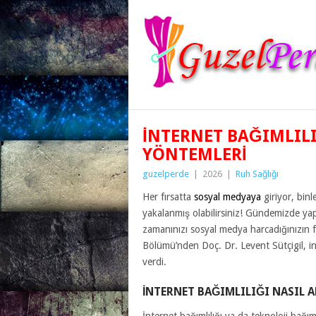
İNTERNET BAĞIMLI
YÖNTEMLERI
guzelperde
|
2026
|
Ruh Sağlığı
Her fırsatta
sosyal medyaya
giriyor, binl
yakalanmış olabilirsiniz! Gündemizde yap
zamanınızı sosyal medya harcadığınızın 
Bölümü’nden Doç. Dr. Levent Sütçigil, in
verdi.
İNTERNET BAĞIMLILIĞI NASIL A