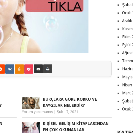
Şubat
Ocak 
Aralı
Kasım
Ekim 
Eylül
Ağust
Temm
Hazir
Mayıs
Nisan
Mart 
I
BURÇLARA GÖRE KORKU VE
Şubat
?
KAYGILAR NELERDIR?
Ocak 
Yorum yapılmamış
|
Şub 17, 2021
N
KIŞISEL GELIŞIM KITAPLARINDAN
EN ÇOK OKUNANLAR
KATE