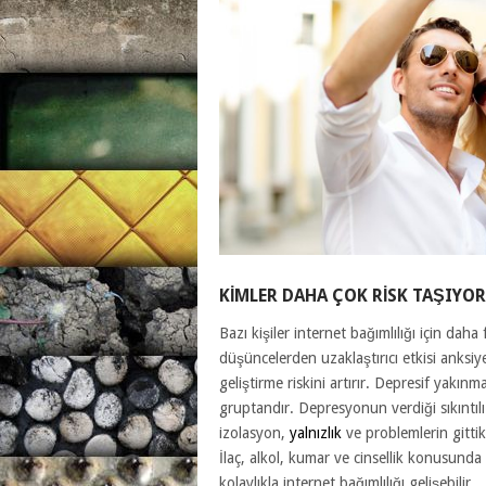
KIMLER DAHA ÇOK RISK TAŞIYOR
Bazı kişiler internet bağımlılığı için dah
düşüncelerden uzaklaştırıcı etkisi anksiye
geliştirme riskini artırır. Depresif yakınm
gruptandır. Depresyonun verdiği sıkıntılı
izolasyon,
yalnızlık
ve problemlerin gitti
İlaç, alkol, kumar ve cinsellik konusunda 
kolaylıkla internet bağımlılığı gelişebilir.