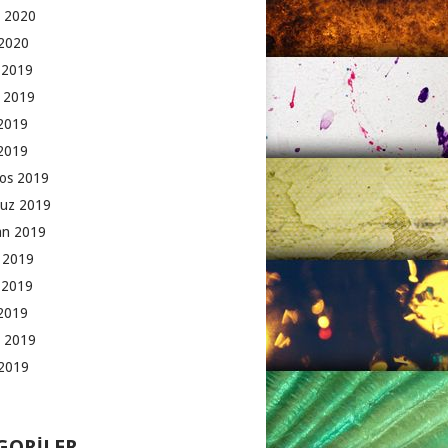
 2020
2020
k 2019
 2019
2019
 2019
os 2019
uz 2019
an 2019
 2019
 2019
2019
 2019
2019
GORILER