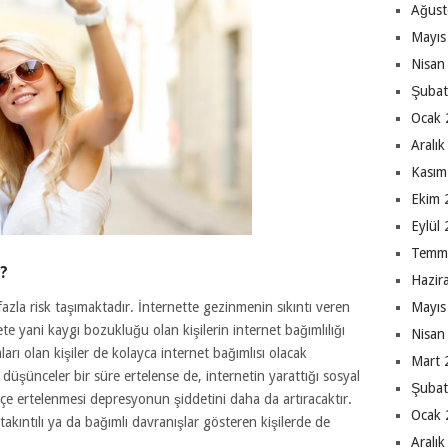
Ağust
Mayıs
Nisan
Şubat
Ocak 
Aralı
Kasım
Ekim 
Eylül
Temm
?
Hazir
Mayıs
a fazla risk taşımaktadır. İnternette gezinmenin sıkıntı veren
te yani kaygı bozukluğu olan kişilerin internet bağımlılığı
Nisan
aları olan kişiler de kolayca internet bağımlısı olacak
Mart 
 düşünceler bir süre ertelense de, internetin yarattığı sosyal
Şubat
kçe ertelenmesi depresyonun şiddetini daha da artıracaktır.
Ocak 
takıntılı ya da bağımlı davranışlar gösteren kişilerde de
Aralı