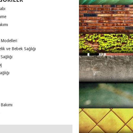
abı
nme
akımı
 Modelleri
lik ve Bebek Sağlığı
Sağlığı
j
ağlığı
 Bakımı
m