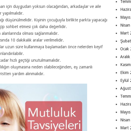
Temm
zaman için duygudan yoksun olacağından, arkadaşlar ve aile
Hazir
 yapılmalıdır.
Mayıs
ığı düşünülmelidir. Kişinin çocuğuyla birlikte parkta yapacağı
Nisan
içip sohbet etmesi çok daha değerlidir.
Mart 
m alanlarında olması sağlanmalıdır.
sında 10 dakikalık aralar verilmelidir.
Şubat
adar uzun süre kullanmaya başlamadan önce nelerden keyif
Ocak 
landırılabilir.
Aralı
adar hızlı geçtiği unutulmamalıdır.
Kasım
lılığın oluşmasına neden olabileceğinden, eş zamanlı
Ekim 
tristten yardım alınmalıdır.
Eylül
Ağust
Temm
Hazir
Mayıs
Nisan
Mart 