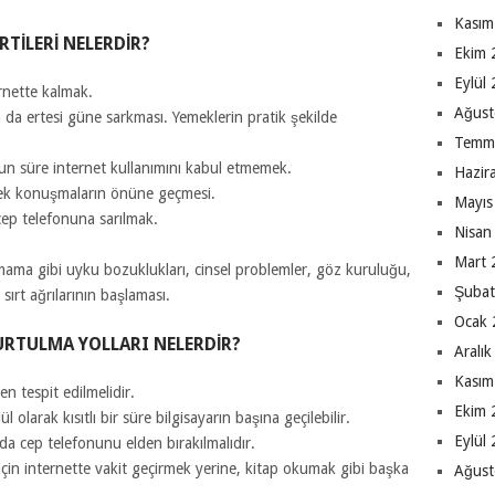
Kasım
RTILERI NELERDIR?
Ekim 
Eylül
nette kalmak.
Ağust
a da ertesi güne sarkması. Yemeklerin pratik şekilde
Temm
zun süre internet kullanımını kabul etmemek.
Hazir
çek konuşmaların önüne geçmesi.
Mayıs
 cep telefonuna sarılmak.
Nisan
Mart 
ama gibi uyku bozuklukları, cinsel problemler, göz kuruluğu,
Şubat
n sırt ağrılarının başlaması.
Ocak 
RTULMA YOLLARI NELERDIR?
Aralı
Kasım
n tespit edilmelidir.
Ekim 
ül olarak kısıtlı bir süre bilgisayarın başına geçilebilir.
Eylül
da cep telefonunu elden bırakılmalıdır.
k için internette vakit geçirmek yerine, kitap okumak gibi başka
Ağust