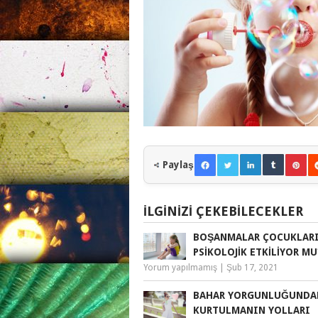
Paylaş
İLGINIZI ÇEKEBILECEKLER
BOŞANMALAR ÇOCUKLAR
PSIKOLOJIK ETKILIYOR MU
Yorum yapılmamış
|
Şub 17, 2021
BAHAR YORGUNLUĞUNDA
KURTULMANIN YOLLARI