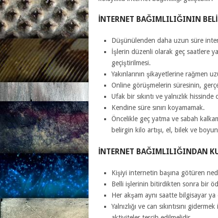
İNTERNET BAĞIMLILIĞININ BELI
Düşünülenden daha uzun süre inter
İşlerin düzenli olarak geç saatlere y
geçiştirilmesi.
Yakınlarının şikayetlerine rağmen u
Online görüşmelerin süresinin, ger
Ufak bir sıkıntı ve yalnızlık hissinde
Kendine süre sınırı koyamamak.
Öncelikle geç yatma ve sabah kalkam
belirgin kilo artışı, el, bilek ve boyu
İNTERNET BAĞIMLILIĞINDAN KU
Kişiyi internetin başına götüren nede
Belli işlerinin bitirdikten sonra bir öd
Her akşam aynı saatte bilgisayar ya 
Yalnızlığı ve can sıkıntısını giderme
aktiviteler tercih edilmelidir.