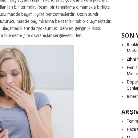
lığı, bilgisayarın kişinin kendisine, çevresine ve ilişkilerine
lanılan bir terimdir. Resmi bir tanımlama olmamakla birlikte
rucu madde bağımlılığına benzetmişlerdir. Uzun süreli
yuşturucu madde bağımlılarına benzer bir tablo oluşmaktadır.
e ulaşamadıklarında “yoksunluk” denilen gerginlik hissi,
SON 
ı bilememe gibi davranışlar sergileyebilirler.
Renkl
Moda
Zihni 
Evini
Mimari
Dopam
Canla
Biberi
ARŞI
Temm
Hazir
Mayıs