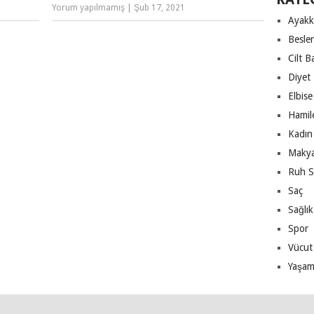
Yorum yapılmamış
|
Şub 17, 2021
Ayakk
Besle
Cilt B
Diyet
Elbise
Hamile
Kadın 
Makya
Ruh S
Saç
Sağlık
Spor
Vücut
Yaşa