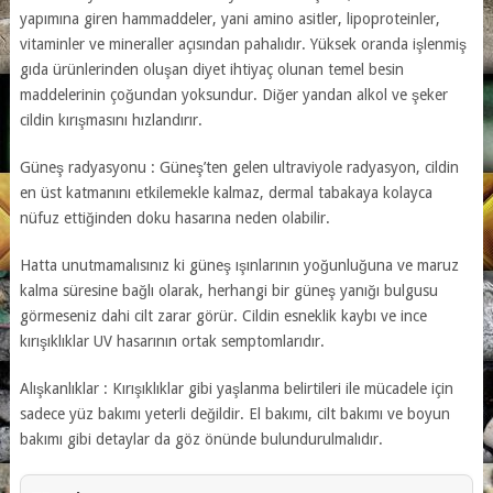
yapımına giren hammaddeler, yani amino asitler, lipoproteinler,
vitaminler ve mineraller açısından pahalıdır. Yüksek oranda işlenmiş
gıda ürünlerinden oluşan diyet ihtiyaç olunan temel besin
maddelerinin çoğundan yoksundur. Diğer yandan alkol ve şeker
cildin kırışmasını hızlandırır.
Güneş radyasyonu : Güneş’ten gelen ultraviyole radyasyon, cildin
en üst katmanını etkilemekle kalmaz, dermal tabakaya kolayca
nüfuz ettiğinden doku hasarına neden olabilir.
Hatta unutmamalısınız ki güneş ışınlarının yoğunluğuna ve maruz
kalma süresine bağlı olarak, herhangi bir güneş yanığı bulgusu
görmeseniz dahi cilt zarar görür. Cildin esneklik kaybı ve ince
kırışıklıklar UV hasarının ortak semptomlarıdır.
Alışkanlıklar : Kırışıklıklar gibi yaşlanma belirtileri ile mücadele için
sadece yüz bakımı yeterli değildir. El bakımı, cilt bakımı ve boyun
bakımı gibi detaylar da göz önünde bulundurulmalıdır.