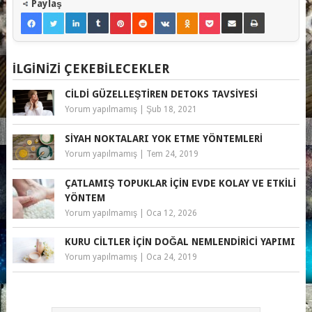
Paylaş
İLGINIZI ÇEKEBILECEKLER
CILDI GÜZELLEŞTIREN DETOKS TAVSIYESI
Yorum yapılmamış
|
Şub 18, 2021
SIYAH NOKTALARI YOK ETME YÖNTEMLERI
Yorum yapılmamış
|
Tem 24, 2019
ÇATLAMIŞ TOPUKLAR İÇIN EVDE KOLAY VE ETKILI
YÖNTEM
Yorum yapılmamış
|
Oca 12, 2026
KURU CILTLER İÇIN DOĞAL NEMLENDIRICI YAPIMI
Yorum yapılmamış
|
Oca 24, 2019