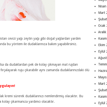
Nisan
Mart 
Şubat
Ocak 
Aralı
Kasım
istan cevizi yağı zeytin yağı gibi doğal yağlardan yardım
anda bu yöntem ile dudaklarınıza bakım yapabilirsiniz.
Ekim 
Eylül
Ağust
Temm
olsa da dudaklardan pek de kolay çıkmayan mat rujdan
le fırçalayarak ruju çıkarabilir aynı zamanda dudaklarınızdaki ölü
Hazir
Mayıs
Mart 
ygulayın!
Şubat
k kremi sürerek dudaklarınızı nemlendirmiş olacaktır. Bu
Kasım
olay çıkarmanıza yardımcı olacaktır.
Eylül