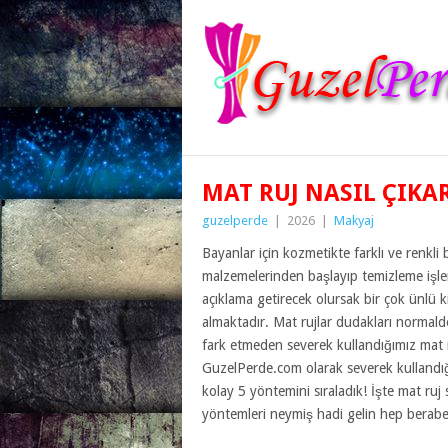
MAT RUJ NASIL ÇIKAR
guzelperde
|
2026
|
Makyaj
Bayanlar için kozmetikte farklı ve renkli
malzemelerinden başlayıp temizleme işlem
açıklama getirecek olursak bir çok ünlü k
almaktadır. Mat rujlar dudakları normald
fark etmeden severek kullandığımız mat 
GuzelPerde.com olarak severek kullandığ
kolay 5 yöntemini sıraladık! İşte mat ruj 
yöntemleri neymiş hadi gelin hep beraber