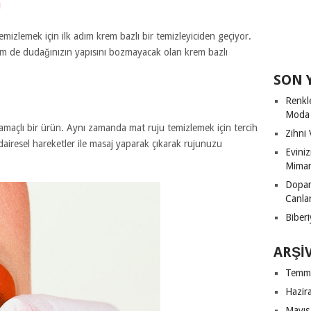
!
emizlemek için ilk adım krem bazlı bir temizleyiciden geçiyor.
 de dudağınızın yapısını bozmayacak olan krem bazlı
SON 
Renkl
Moda
 amaçlı bir ürün. Aynı zamanda mat ruju temizlemek için tercih
Zihni 
dairesel hareketler ile masaj yaparak çıkarak rujunuzu
Evini
Mimari
Dopam
Canla
Biberi
ARŞI
Temm
Hazir
Mayıs