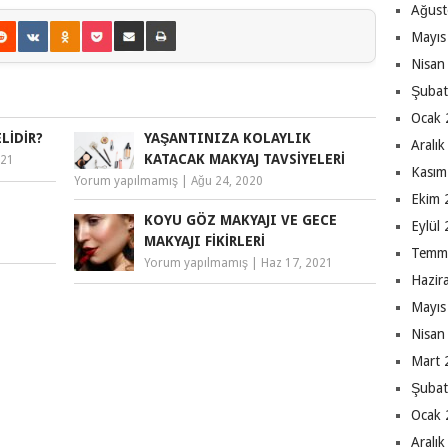
Ağust
Mayıs
Nisan
Şubat
Ocak 
LIDIR?
YAŞANTINIZA KOLAYLIK
Aralı
KATACAK MAKYAJ TAVSIYELERI
021
Kasım
Yorum yapılmamış
|
Ağu 24, 2020
Ekim 
KOYU GÖZ MAKYAJI VE GECE
Eylül
MAKYAJI FIKIRLERI
Temm
Yorum yapılmamış
|
Haz 17, 2021
Hazir
Mayıs
Nisan
Mart 
Şubat
Ocak 
Aralı