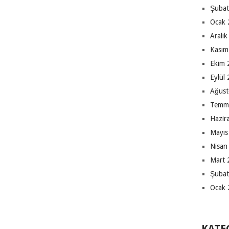
Şubat
Ocak 
Aralı
Kasım
Ekim 
Eylül
Ağust
Temm
Hazir
Mayıs
Nisan
Mart 
Şubat
Ocak 
KATE