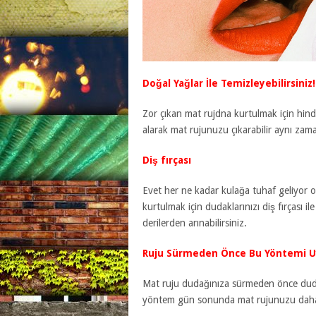
Doğal Yağlar İle Temizleyebilirsiniz!
Zor çıkan mat rujdna kurtulmak için hind
alarak mat rujunuzu çıkarabilir aynı zam
Diş fırçası
Evet her ne kadar kulağa tuhaf geliyor 
kurtulmak için dudaklarınızı diş fırçası i
derilerden arınabilirsiniz.
Ruju Sürmeden Önce Bu Yöntemi U
Mat ruju dudağınıza sürmeden önce duda
yöntem gün sonunda mat rujunuzu daha k