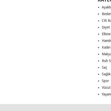
Ayakk
Besle
Cilt B
Diyet
Elbise
Hamile
Kadın 
Makya
Ruh S
Saç
Sağlık
Spor
Vücut
Yaşa