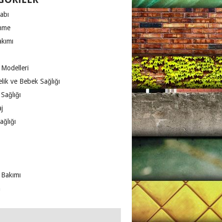
abı
nme
akımı
 Modelleri
lik ve Bebek Sağlığı
Sağlığı
j
ağlığı
 Bakımı
m