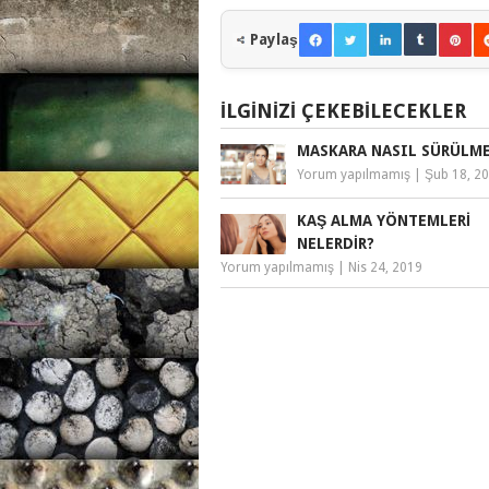
Paylaş
İLGINIZI ÇEKEBILECEKLER
MASKARA NASIL SÜRÜLME
Yorum yapılmamış
|
Şub 18, 2
KAŞ ALMA YÖNTEMLERI
NELERDIR?
Yorum yapılmamış
|
Nis 24, 2019