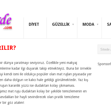
DIYET
GÜZELLIK
MODA
S
ILIR?
 bir dünya yaratmayı seviyoruz. Özellikle yeni makyaj
Sponsorl
lerine kadar ilgi duyarak takip etmekteyiz. Buna bir örnekle
işi kendi ismi ile oldukça popüler olan mat rujları piyasada yer
en daha dolgun ve kalıcı hale geldiği görülmektedir. Yaz kış
rujun karanlık yüzü ise dudaktan kolay çıkmaması.
ımız mat ruju dudaktan kolay bir şekilde temizlemenin en
sevdalıları bir hayli sevindirecek olan pratik temizleme
 bir göz atalım!