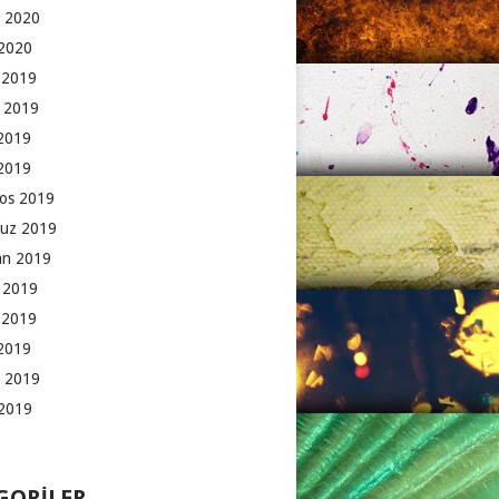
 2020
2020
k 2019
 2019
2019
 2019
os 2019
uz 2019
an 2019
 2019
 2019
2019
 2019
2019
GORILER