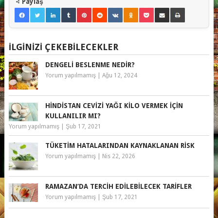
Paylaş
İLGINIZI ÇEKEBILECEKLER
DENGELI BESLENME NEDIR?
Yorum yapılmamış
|
Ağu 12, 2024
HINDISTAN CEVIZI YAĞI KILO VERMEK IÇIN
KULLANILIR MI?
Yorum yapılmamış
|
Şub 17, 2021
TÜKETIM HATALARINDAN KAYNAKLANAN RISK
Yorum yapılmamış
|
Nis 22, 2026
RAMAZAN’DA TERCIH EDILEBILECEK TARIFLER
Yorum yapılmamış
|
Şub 17, 2021