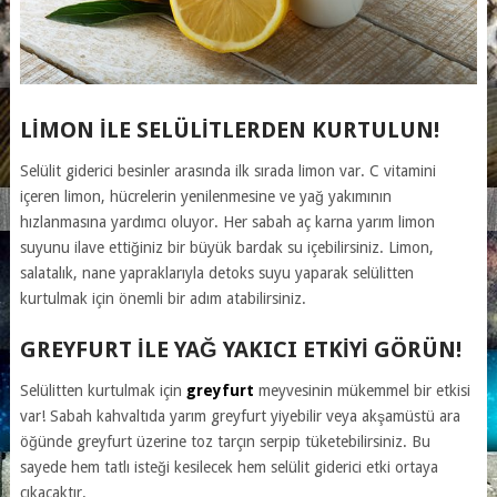
LIMON ILE SELÜLITLERDEN KURTULUN!
Selülit giderici besinler arasında ilk sırada limon var. C vitamini
içeren limon, hücrelerin yenilenmesine ve yağ yakımının
hızlanmasına yardımcı oluyor. Her sabah aç karna yarım limon
suyunu ilave ettiğiniz bir büyük bardak su içebilirsiniz. Limon,
salatalık, nane yapraklarıyla detoks suyu yaparak selülitten
kurtulmak için önemli bir adım atabilirsiniz.
GREYFURT ILE YAĞ YAKICI ETKIYI GÖRÜN!
Selülitten kurtulmak için
greyfurt
meyvesinin mükemmel bir etkisi
var! Sabah kahvaltıda yarım greyfurt yiyebilir veya akşamüstü ara
öğünde greyfurt üzerine toz tarçın serpip tüketebilirsiniz. Bu
sayede hem tatlı isteği kesilecek hem selülit giderici etki ortaya
çıkacaktır.