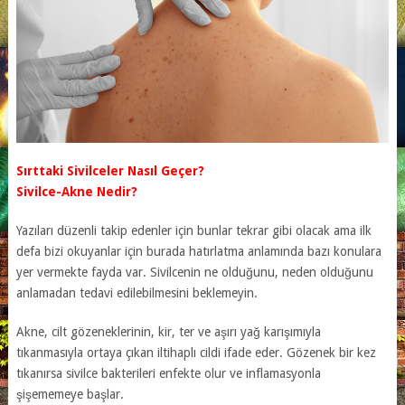
Sırttaki Sivilceler Nasıl Geçer?
Sivilce-Akne Nedir?
Yazıları düzenli takip edenler için bunlar tekrar gibi olacak ama ilk
defa bizi okuyanlar için burada hatırlatma anlamında bazı konulara
yer vermekte fayda var. Sivilcenin ne olduğunu, neden olduğunu
anlamadan tedavi edilebilmesini beklemeyin.
Akne, cilt gözeneklerinin, kir, ter ve aşırı yağ karışımıyla
tıkanmasıyla ortaya çıkan iltihaplı cildi ifade eder. Gözenek bir kez
tıkanırsa sivilce bakterileri enfekte olur ve inflamasyonla
şişememeye başlar.