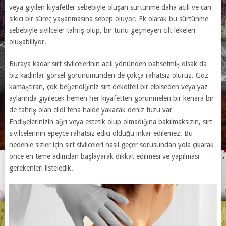
veya giyilen kıyafetler sebebiyle oluşan sürtünme daha acılı ve can
sıkıcı bir süreç yaşanmasına sebep oluyor. Ek olarak bu sürtünme
sebebiyle sivilceler tahriş olup, bir türlü geçmeyen cilt lekeleri
oluşabiliyor.
Buraya kadar sırt sivilcelerinin acılı yönünden bahsetmiş olsak da
biz kadınlar görsel görünümünden de çokça rahatsız oluruz. Göz
kamaştıran, çok beğendiğiniz sırt dekolteli bir elbiseden veya yaz
aylarında giyilecek hemen her kıyafetten görünmeleri bir kenara bir
de tahriş olan cildi fena halde yakacak deniz tuzu var…
Endişelerinizin ağrı veya estetik olup olmadığına bakılmaksızın, sırt
sivilcelerinin epeyce rahatsız edici olduğu inkar edilemez. Bu
nedenle sizler için sırt sivilceleri nasıl geçer sorusundan yola çıkarak
önce en teme adımdan başlayarak dikkat edilmesi ve yapılması
gerekenleri listeledik.