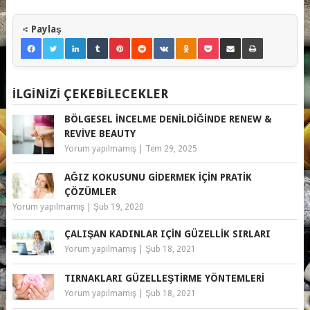
Paylaş
İLGINIZI ÇEKEBILECEKLER
BÖLGESEL İNCELME DENILDIĞINDE RENEW &
REVIVE BEAUTY
Yorum yapılmamış
|
Tem 29, 2025
AĞIZ KOKUSUNU GIDERMEK IÇIN PRATIK
ÇÖZÜMLER
Yorum yapılmamış
|
Şub 19, 2020
ÇALIŞAN KADINLAR IÇIN GÜZELLIK SIRLARI
Yorum yapılmamış
|
Şub 18, 2021
TIRNAKLARI GÜZELLEŞTIRME YÖNTEMLERI
Yorum yapılmamış
|
Şub 18, 2021