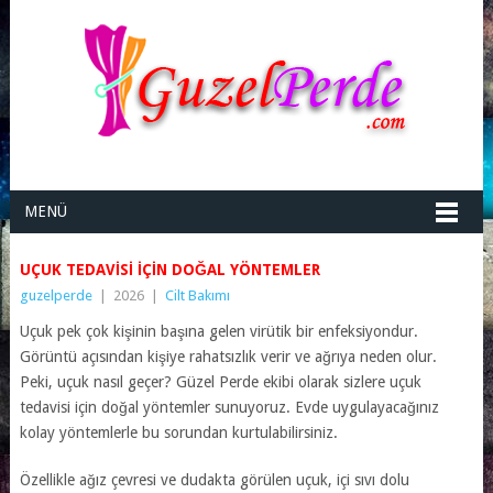
MENÜ
UÇUK TEDAVISI IÇIN DOĞAL YÖNTEMLER
guzelperde
|
2026
|
Cilt Bakımı
Uçuk pek çok kişinin başına gelen
virütik bir enfeksiyondur
.
Görüntü açısından kişiye rahatsızlık verir ve ağrıya neden olur.
Peki, uçuk nasıl geçer? Güzel Perde ekibi olarak sizlere uçuk
tedavisi için doğal yöntemler sunuyoruz. Evde uygulayacağınız
kolay yöntemlerle bu sorundan kurtulabilirsiniz.
Özellikle ağız çevresi ve dudakta görülen uçuk, içi sıvı dolu