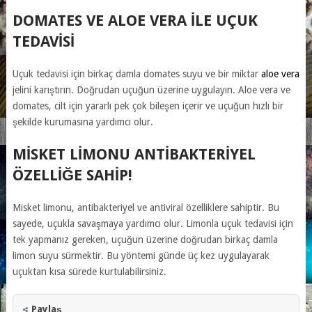
DOMATES VE ALOE VERA ILE UÇUK
TEDAVISI
Uçuk tedavisi için birkaç damla domates suyu ve bir miktar
aloe vera
jelini karıştırın. Doğrudan uçuğun üzerine uygulayın.
Aloe vera ve
domates, cilt için yararlı pek çok bileşen içerir ve uçuğun hızlı bir
şekilde kurumasına yardımcı olur.
MISKET LIMONU ANTIBAKTERIYEL
ÖZELLIĞE SAHIP!
Misket limonu, antibakteriyel ve antiviral özelliklere sahiptir. Bu
sayede, uçukla savaşmaya yardımcı olur. Limonla uçuk tedavisi için
tek yapmanız gereken, uçuğun üzerine doğrudan birkaç damla
limon suyu sürmektir. Bu yöntemi günde üç kez uygulayarak
uçuktan kısa sürede kurtulabilirsiniz.
Paylaş