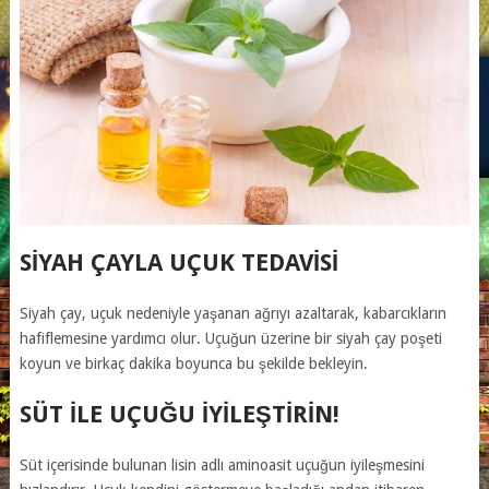
SIYAH ÇAYLA UÇUK TEDAVISI
Siyah çay, uçuk nedeniyle yaşanan ağrıyı azaltarak, kabarcıkların
hafiflemesine yardımcı olur. Uçuğun üzerine bir siyah çay poşeti
koyun ve birkaç dakika boyunca bu şekilde bekleyin.
SÜT ILE UÇUĞU IYILEŞTIRIN!
Süt içerisinde bulunan lisin adlı aminoasit uçuğun iyileşmesini