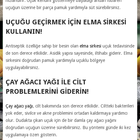
hızlandırır. Uçuk kendini göstermeye başladığı andan itibaren
uçuğun üzerine bir parça pamuk yardımıyla süt sürebilirsiniz.
UÇUĞU GEÇIRMEK IÇIN ELMA SIRKESI
KULLANIN!
Antiseptik özelliğe sahip bir besin olan
elma
sirkesi
uçuk tedavisinde
de son derece etkilidir. Asidik yapısı sayesinde, iltihabı giderir. Elma
sirkesini doğrudan pamuk yardımıyla uçuklu bölgeye
uygulayabilirsiniz.
ÇAY AĞACI YAĞI ILE CILT
PROBLEMLERINI GIDERIN!
Çay ağacı yağı
, cilt bakımında son derece etkilidir. Ciltteki bakterileri
yok eder, sivilce ve akne problemini ortadan kaldırmaya yardımcı
olur. Dudakta çıkan uçuk için de bir damla çay ağacı yağını
doğrudan uçuğun üzerine sürebilirsiniz. Bu yöntemi günde iki kez
uygulamaya özen gösterin.