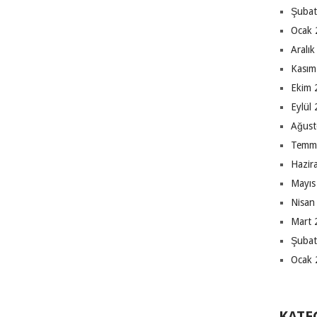
Şubat
Ocak 
Aralı
Kasım
Ekim 
Eylül
Ağust
Temm
Hazir
Mayıs
Nisan
Mart 
Şubat
Ocak 
KATE