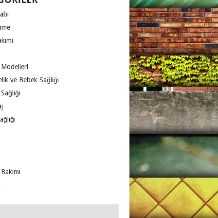
abı
nme
akımı
 Modelleri
lik ve Bebek Sağlığı
Sağlığı
j
ağlığı
 Bakımı
m