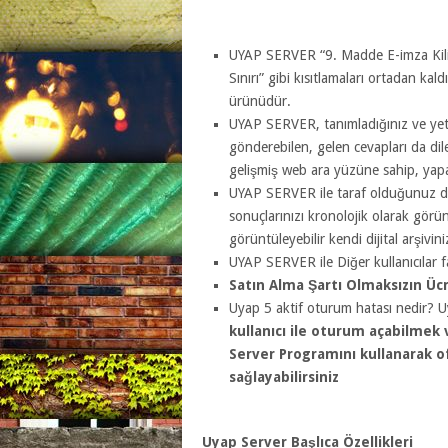
UYAP SERVER “9. Madde E-imza Kilitl
Sınırı” gibi kısıtlamaları ortadan kald
ürünüdür.
UYAP SERVER, tanımladığınız ve yetkil
gönderebilen, gelen cevapları da diled
gelişmiş web ara yüzüne sahip, yapay
UYAP SERVER ile taraf olduğunuz dosy
sonuçlarınızı kronolojik olarak görün
görüntüleyebilir kendi dijital arşiviniz
UYAP SERVER ile Diğer kullanıcılar fa
Satın Alma Şartı Olmaksızın Ü
Uyap 5 aktif oturum hatası nedir? U
kullanıcı ile oturum açabilmek
Server Programını kullanarak o
sağlayabilirsiniz
Uyap Server Başlıca Özellikleri