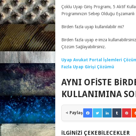
Çoklu Uyap Giriş Programı, 5 Aktif Kulla
Programınızın Sebep Olduğu Eşzamanlı So
Birden fazla uyap kullanılabilir mi?
Birden fazla uyap e-imza kullanabilirsin
Çözüm Sağlayabilirsiniz.
Uyap Avukat Portal İşlemleri Çözümü
Fazla Uyap Girişi Çözümü
AYNI OFISTE BIRD
KULLANIMINA SO
Paylaş
İLGINIZI ÇEKEBILECEKLER