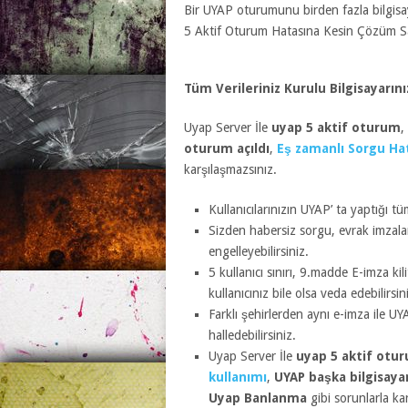
Bir UYAP oturumunu birden fazla bilgisa
5 Aktif Oturum Hatasına Kesin Çözüm Sağ
Tüm Verileriniz Kurulu Bilgisayarınız
Uyap Server İle
uyap 5 aktif oturum
,
oturum açıldı
,
Eş zamanlı Sorgu Ha
karşılaşmazsınız.
Kullanıcılarınızın UYAP’ ta yaptığı tü
Sizden habersiz sorgu, evrak imzal
engelleyebilirsiniz.
5 kullanıcı sınırı, 9.madde E-imza ki
kullanıcınız bile olsa veda edebilirsin
Farklı şehirlerden aynı e-imza ile U
halledebilirsiniz.
Uyap Server İle
uyap 5 aktif otu
kullanımı
,
UYAP başka bilgisaya
Uyap Banlanma
gibi sorunlarla ka