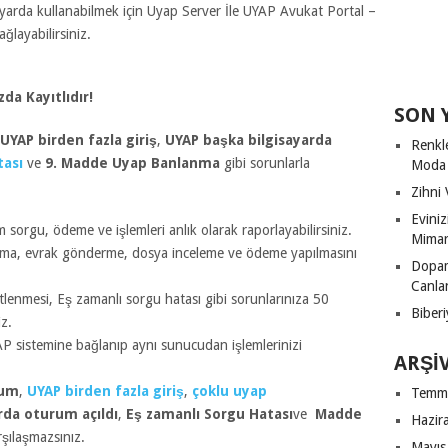
yarda kullanabilmek için Uyap Server İle UYAP Avukat Portal –
layabilirsiniz.
da Kayıtlıdır!
SON 
UYAP birden fazla giriş
,
UYAP başka bilgisayarda
Renkl
tası
ve
9. Madde Uyap Banlanma
gibi sorunlarla
Moda
Zihni 
Evini
m sorgu, ödeme ve işlemleri anlık olarak raporlayabilirsiniz.
Mimari
ama, evrak gönderme, dosya inceleme ve ödeme yapılmasını
Dopam
Canla
litlenmesi, Eş zamanlı sorgu hatası gibi sorunlarınıza 50
Biberi
iz.
YAP sistemine bağlanıp aynı sunucudan işlemlerinizi
ARŞI
rum
,
UYAP birden fazla giriş
,
çoklu uyap
Temm
rda oturum açıldı
,
Eş zamanlı Sorgu Hatası
ve
Madde
Hazir
rşılaşmazsınız.
Mayıs