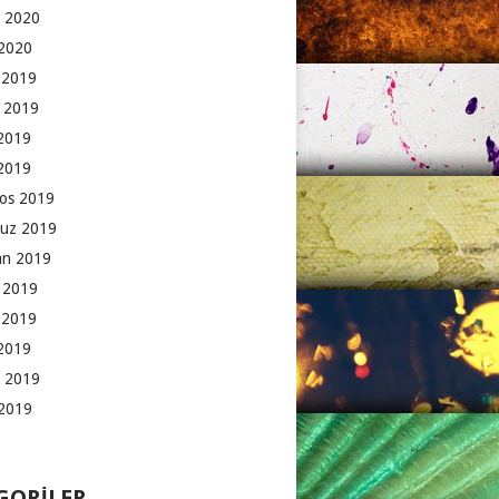
 2020
2020
k 2019
 2019
2019
 2019
os 2019
uz 2019
an 2019
 2019
 2019
2019
 2019
2019
GORILER