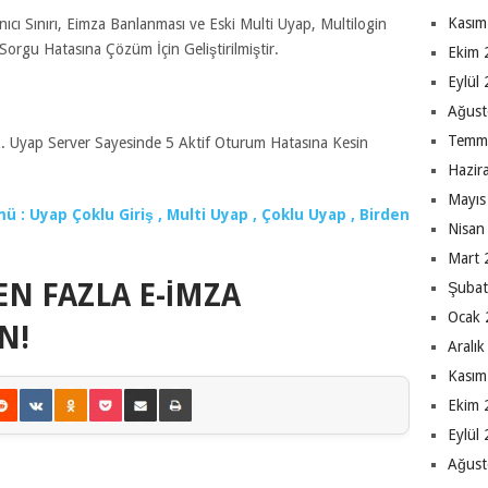
Kasım
nıcı Sınırı, Eimza Banlanması ve Eski Multi Uyap, Multilogin
rgu Hatasına Çözüm İçin Geliştirilmiştir.
Ekim 
Eylül
Ağust
Temm
iz. Uyap Server Sayesinde 5 Aktif Oturum Hatasına Kesin
Hazir
Mayıs
 : Uyap Çoklu Giriş , Multi Uyap , Çoklu Uyap , Birden
Nisan
Mart 
EN FAZLA E-İMZA
Şubat
Ocak 
N!
Aralı
Kasım
Ekim 
Eylül
Ağust