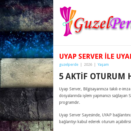
UYAP SERVER İLE UY
guzelperde
|
2026
|
Yaşam
5 AKTIF OTURUM 
Uyap Server, Bilgisayarınıza takılı e-im
dosyalarında işlem yapmanızı sağlayan SH
programdır.
Uyap Server Sayesinde, UYAP bağlantınızı 
bağlantıyı kabul ederek oturum açabilirsi