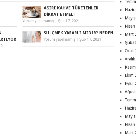
Temm
AŞIRI KAHVE TÜKETENLER
Hazir
DIKKAT ETMELI
Mayıs
Yorum yapılmamış
|
Şub 17, 2021
Nisan
N
SU İÇMEK YARARLI MIDIR? NEDEN
Mart 
ARTIYOR
Yorum yapılmamış
|
Şub 17, 2021
Şubat
20
Ocak 
Aralı
Kasım
Ekim 
Eylül
Ağust
Temm
Hazir
Mayıs
Nisan
Mart 