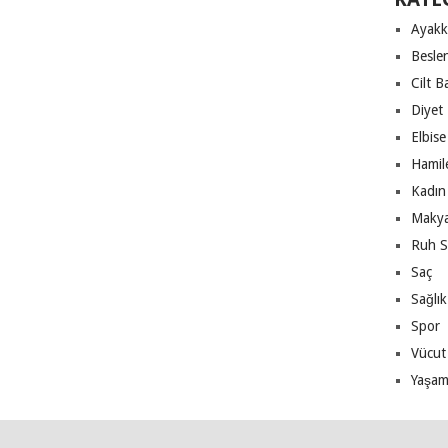
Ayakk
Besle
Cilt B
Diyet
Elbise
Hamile
Kadın 
Makya
Ruh S
Saç
Sağlık
Spor
Vücut
Yaşa