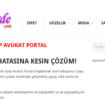
DIYET
GÜZELLIK
MODA
S
AP AVUKAT PORTAL
HATASINA KESIN ÇÖZÜM!
Sponsorl
za ile Uyap Avukat Portal’a bağlanarak taraf olduğunuz Uyap
A yazılım tarafından geliştirilmiş yapay zekâ ürünü bir
çalışma arkadaşlarınız ile paylaşabilir ya da paylaşılmış bir
niz.