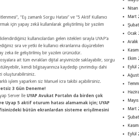
Nisan
Mart 
enmesi”, “Eş zamanlı Sorgu Hatası” ve “5 Aktif Kullanıcı
ırmak için yapay zekâ kullanılarak geliştirilmiş bir yazılım
Şubat
Ocak 
endirdiğiniz kullanıcılardan gelen istekleri sırayla UYAP’a
Aralı
iğiniz sıra ve yetki ile kullanıcı ekranlarına düşürebilen
Kasım
 zeka ile geliştirilmiş bir yazılım ürünüdür.
Ekim 
alara ait tüm evrakları dijital arşivinizde saklayabilir, sorgu
Eylül
tüleyebilir, kendi bilgisayarınıza kaydedip çevrimdışı dahi
i oluşturabilirsiniz.
Ağust
rklı işlem yaparken siz Manuel icra takibi açabilirsiniz.
Temm
cretsiz 3 Gün Deneme!
Hazir
yap Server İle
UYAP Avukat Portalın da birden çok
Mayıs
 ve Uyap 5 aktif oturum hatası alamamak için; UYAP
Mart 
fisinizdeki bütün ekranlardan sisteme erişilmesini
Şubat
Kasım
Eylül