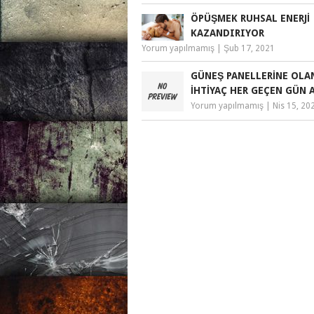
ÖPÜŞMEK RUHSAL ENERJI
KAZANDIRIYOR
Yorum yapılmamış
|
Şub 17, 2021
GÜNEŞ PANELLERINE OLA
İHTIYAÇ HER GEÇEN GÜN 
Yorum yapılmamış
|
Nis 15, 20