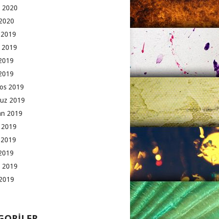
 2020
2020
k 2019
 2019
2019
 2019
os 2019
uz 2019
an 2019
 2019
 2019
2019
 2019
2019
GORILER