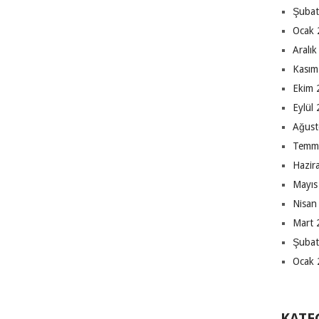
Şubat
Ocak 
Aralı
Kasım
Ekim 
Eylül
Ağust
Temm
Hazir
Mayıs
Nisan
Mart 
Şubat
Ocak 
KATE