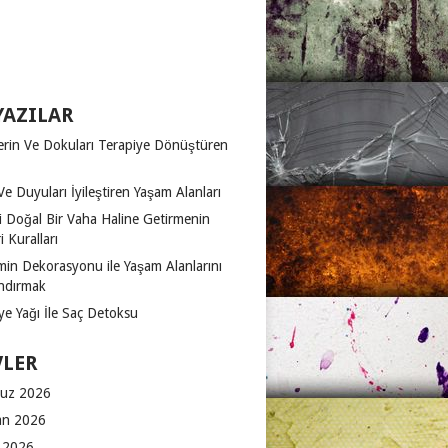
YAZILAR
erin Ve Dokuları Terapiye Dönüştüren
Ve Duyuları İyileştiren Yaşam Alanları
zi Doğal Bir Vaha Haline Getirmenin
 Kuralları
in Dekorasyonu ile Yaşam Alanlarını
ndırmak
ye Yağı İle Saç Detoksu
VLER
uz 2026
an 2026
 2026