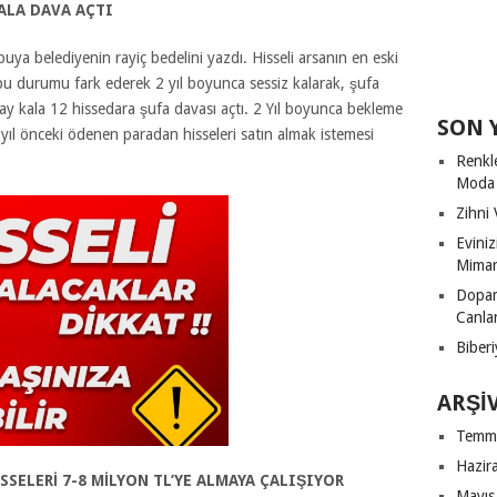
ALA DAVA AÇTI
puya belediyenin rayiç bedelini yazdı. Hisseli arsanın en eski
bu durumu fark ederek 2 yıl boyunca sessiz kalarak, şufa
ay kala 12 hissedara şufa davası açtı. 2 Yıl boyunca bekleme
SON 
yıl önceki ödenen paradan hisseleri satın almak istemesi
Renkl
Moda
Zihni 
Evini
Mimari
Dopam
Canla
Biberi
ARŞI
Temm
Hazir
İSSELERİ 7-8 MİLYON TL’YE ALMAYA ÇALIŞIYOR
Mayıs