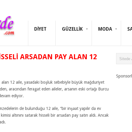
DIYET
GÜZELLIK
MODA
S
ISSELI ARSADAN PAY ALAN 12
Sponsorl
ın alan 12 aile, yasadaki boşluk sebebiyle büyük mağduriyet
nden, aracından feragat eden aileler, arsanın eski ortağı Burcu
devam ediyor.
mzedelerin de bulunduğu 12 aile, “bir inşaat yapılır da ev
kimisi altınını satarak hisseli bir arsadan pay satın aldı. Ancak
adı.