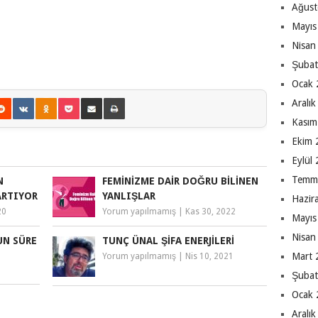
Ağust
Mayıs
Nisan
Şubat
Ocak 
Aralı
Kasım
Ekim 
Eylül
Temm
N
FEMINIZME DAIR DOĞRU BILINEN
ARTIYOR
YANLIŞLAR
Hazir
20
Yorum yapılmamış
|
Kas 30, 2022
Mayıs
Nisan
UN SÜRE
TUNÇ ÜNAL ŞIFA ENERJILERI
Mart 
Yorum yapılmamış
|
Nis 10, 2021
Şubat
Ocak 
Aralı