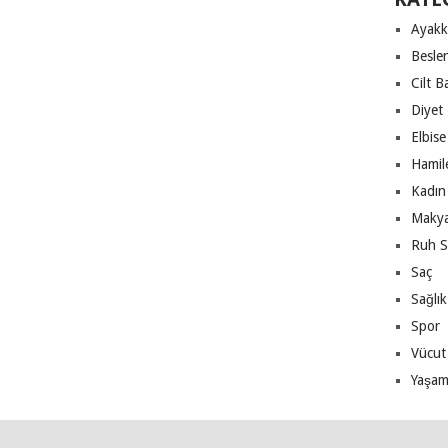
Ayakk
Besle
Cilt B
Diyet
Elbise
Hamile
Kadın 
Makya
Ruh S
Saç
Sağlık
Spor
Vücut
Yaşa