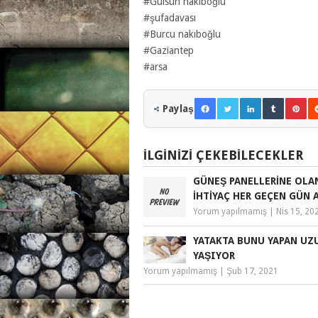
#Gülsün nakıboğlu
#şufadavası
#Burcu nakıboğlu
#Gaziantep
#arsa
Paylaş
İLGINIZI ÇEKEBILECEKLER
GÜNEŞ PANELLERINE OLA
İHTIYAÇ HER GEÇEN GÜN 
Yorum yapılmamış
|
Nis 15, 20
YATAKTA BUNU YAPAN UZ
YAŞIYOR
Yorum yapılmamış
|
Şub 17, 2021