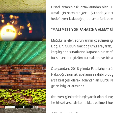
Hisseli arsanın eski ortaklarından olan 
almak için harekete geçti. Şu anda günce
hedefleyen Nakıboğlu, durumu fark etse d
“MALIMIZI YOK PAHASINA ALMA” Rİ
Mağdur aileler, sorunlarının çözülmesi i
Doç. Dr. Gülsün Nakıboglu’nu arayarak, 
karşılığında suratlarına kapanan bir tel
bu soruna bir çözüm bulmalarını ve bir a
Öte yandan, 2018 yılında Fetullahçı te
Nakıboğlu’nun akrabalarının sahibi oldug
arsa kraliçesi olarak adlandırılan Burc
gelen bilgiler arasında.
İlerleyen günlerde başlayacak olan duruşm
ise hisseli arsa alırken dikkat edilmesi 