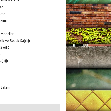
abı
nme
akımı
 Modelleri
lik ve Bebek Sağlığı
Sağlığı
j
ağlığı
 Bakımı
m