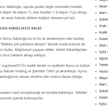
Nisan
Burcu Nakıboğlu, tapuda yazılan değer üzerinden hisseleri
l değeri 40 milyon TL olan hisseleri 7-8 milyon TL’ye almayı
Mart 
e sessiz kalarak ailelerin mağdur olmasına yol açtı.
Şubat
Ocak 
CASI KARŞILIKSIZ KALDI
Aralı
çin Burcu Nakıboğlu’nu ve itü de akademisyen olan kardeşi
Kasım
“Malımızı yok pahasına almayın” diyerek ricada bulunsa da
Ekim 
efon buldu. Mağduriyet yaşayan aileler, Adalet Bakanlığından
Eylül
n önce haklarını almayı bekliyor.
Ağust
Temm
rör örgütüne(FETÖ) maddi destek ve üyelikten Burcu ve Gülsün
u Naksan Holding ve Şirketleri TMSF ye aktarılmıştı. Ayrıca
Hazir
u Nakıboğlu’nun devam etmekte olan onlarca davası olduğu
Mayıs
Mart 
Şubat
aların nasıl sonuçlanacağı ise merakla bekleniyor. Yetkililer
Kasım
hususunda uyarıda bulunuyorlar.
Eylül