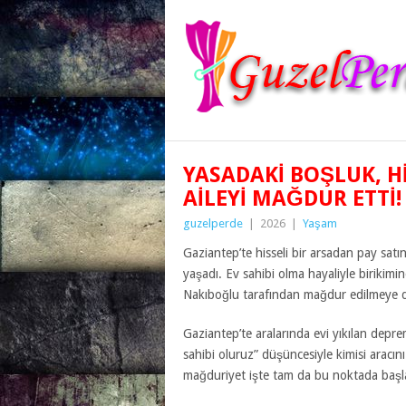
YASADAKI BOŞLUK, H
AILEYI MAĞDUR ETTI!
guzelperde
|
2026
|
Yaşam
Gaziantep’te hisseli bir arsadan pay sat
yaşadı. Ev sahibi olma hayaliyle birikimi
Nakıboğlu tarafından mağdur edilmeye 
Gaziantep’te aralarında evi yıkılan depre
sahibi oluruz” düşüncesiyle kimisi aracını 
mağduriyet işte tam da bu noktada başl