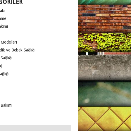
GORILER
abı
nme
akımı
 Modelleri
lik ve Bebek Sağlığı
Sağlığı
j
ağlığı
 Bakımı
m