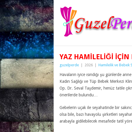
YAZ HAMILELIĞI IÇIN
guzelperde
|
2026
|
Hamilelik ve Bebek S
Havaların iyice ısındığı şu günlerde anne 
Kadın Sağlığı ve Tüp Bebek Merkezi Kli
Op. Dr. Seval Taşdemir, henüz tatile çık
önerilerde bulundu…
Gebelerin uçak ile seyahatinde bir sakı
olsa bile, bazı havayolu şirketleri seyaha
arabayla gidilebilecek mesafede tatil yörel