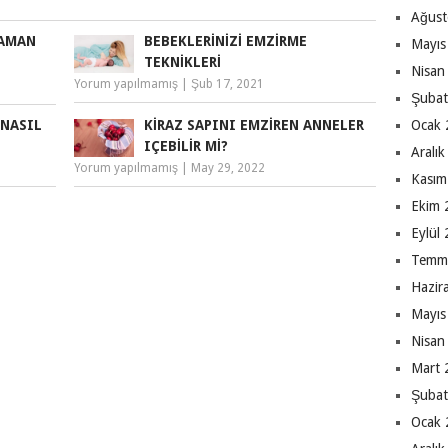
Ağust
ZAMAN
BEBEKLERINIZI EMZIRME
Mayıs
TEKNIKLERI
Nisan
Yorum yapılmamış
|
Şub 17, 2021
Şubat
 NASIL
KIRAZ SAPINI EMZIREN ANNELER
Ocak 
IÇEBILIR MI?
Aralı
Yorum yapılmamış
|
May 29, 2022
Kasım
Ekim 
Eylül
Temm
Hazir
Mayıs
Nisan
Mart 
Şubat
Ocak 