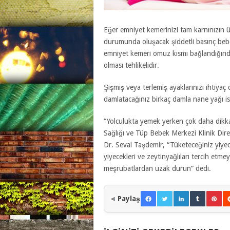
Eğer emniyet kemerinizi tam karnınızın ü
durumunda oluşacak şiddetli basınç bebeğ
emniyet kemeri omuz kısmı bağlandığınd
olması tehlikelidir.
Şişmiş veya terlemiş ayaklarınızı ihtiy
damlatacağınız birkaç damla nane yağı ise
“Yolculukta yemek yerken çok daha dikkatl
Sağlığı ve Tüp Bebek Merkezi Klinik Di
Dr. Seval Taşdemir, “Tüketeceğiniz yiyece
yiyecekleri ve zeytinyağlıları tercih etmey
meşrubatlardan uzak durun” dedi.
Paylaş