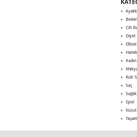
KATE
Ayakk
Besle
Cilt B
Diyet
Elbise
Hamile
Kadın 
Makya
Ruh S
Saç
Sağlık
Spor
Vücut
Yaşa