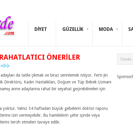
DIYET
GÜZELLIK
MODA
S
 RAHATLATICI ÖNERILER
ağlığı
adayları da tatile çıkmak ve biraz serinlemek istiyor. Ferti-Jin
Sponsorl
nik Direktörü, Kadın Hastalıkları, Doğum ve Tüp Bebek Uzmanı
mamış anne adaylarına rahat bir seyahat geçirebilmeleri için
nca yoktur. Yalnız 34 haftadan büyük gebelerin doktor raporu
tlerine izin vermeyebilir. Bu hamilelerin şehir içinde veya
erini tercih etmeleri tavsiye edilir.