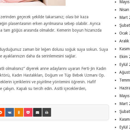
Mayıs
Nisan
zerinden geçecek şekilde takarsanız; olası bir kaza
Mart 
in plasentasının erken ayrılmasına sebep olabilir. Ayrıca
Şubat
a tam göğüs arasında olmalıdır. Kemerin boyun hizanızda
Ocak 
Aralı
Kasım
aç duyduğunuz zaman bir leğen dolusu soğuk suya sokun. Suya
 ayaklarınızın daha da serinlemesini sağlar.
Ekim 
Eylül
i olmalısınız” diyerek anne adaylarını uyaran Ferti-Jin Kadın
Ağust
rektörü, Kadın Hastalıkları, Doğum ve Tüp Bebek Uzmanı Op.
Temm
klerin içeriklerini ve pişirilme yöntemini öğrenin. Hafif
Hazir
e çalışın. Kapalı su tercih edin. Asitli içeceklerden,
Mayıs
Mart 
Şubat
Kasım
Eylül