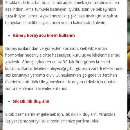
Sıcakla birlikte artan ödemle mücadele etmek için tuz alınımını en
aza indirin. Ama tümüyle kesmeyin. Çünkü sizin ve bebeğinizin
tuza ihtiyacı vardır. Ayaklarınızdaki şişliği azaltmak için soğuk su
banyoları ile birlikte ayaklarınızı yukarı kaldırarak dinlenin.
Güneş koruyucu krem kullanın
Güneş ışınlarından ve güneşten korunun. Gebelikte artan
hormonlar nedeniyle ciltte hassasiyet, kuruluk ve lekelenmeler sık
gözlenir. Güneşe çıkarken en az 30 faktörlü güneş kremleri
kullanın. Bunlar lekeleri önleyeceği gibi, güneşin zararlı etkilerinden
sizi korumaya yardımcı olur. Güneşlenirken gölgede ve tercihen
üzerinizde bir tişört ile güneşlenin. Kuruyan cildiniz için duştan
sonra nemlendirici kremler kullanın.
Sık sık ılık duş alın
Sıcak basmalarını engellemek için, sık sık ılık duş alın. Yanınızda
taşıyacağınız spreyli sular serinlemenize yardımcı olur.