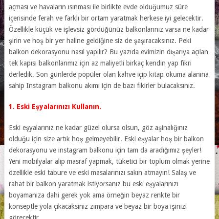
açması ve havaların ısınması ile birlikte evde olduğumuz süre
içerisinde ferah ve farklı bir ortam yaratmak herkese iyi gelecektir.
Özellikle küçük ve işlevsiz gördüğünüz balkonlarınız varsa ne kadar
şirin ve hoş bir yer haline geldiğine siz de şaşıracaksınız. Peki
balkon dekorasyonu nasıl yapılır? Bu yazıda evimizin dışarıya açılan
tek kapısı balkonlarımız için az maliyetli birkaç kendin yap fikri
derledik. Son günlerde popüler olan kahve içip kitap okuma alanına
sahip Instagram balkonu akımı için de bazı fikirler bulacaksınız.
1. Eski Eşyalarınızı Kullanın.
Eski eşyalarınız ne kadar güzel olursa olsun, göz aşinalığınız
olduğu için size artık hoş gelmeyebilir. Eski eşyalar hoş bir balkon
dekorasyonu ve instagram balkonu için tam da aradığımız şeyler!
Yeni mobilyalar alıp masraf yapmak, tüketici bir toplum olmak yerine
özellikle eski tabure ve eski masalarınızı sakın atmayın! Salaş ve
rahat bir balkon yaratmak istiyorsanız bu eski eşyalarınızı
boyamanıza dahi gerek yok ama örneğin beyaz renkte bir
konseptle yola çıkacaksınız zımpara ve beyaz bir boya işinizi
görecektir.