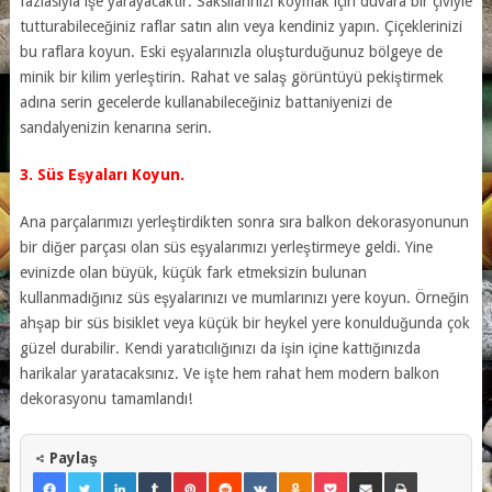
fazlasıyla işe yarayacaktır. Saksılarınızı koymak için duvara bir çiviyle
tutturabileceğiniz raflar satın alın veya kendiniz yapın. Çiçeklerinizi
bu raflara koyun. Eski eşyalarınızla oluşturduğunuz bölgeye de
minik bir kilim yerleştirin. Rahat ve salaş görüntüyü pekiştirmek
adına serin gecelerde kullanabileceğiniz battaniyenizi de
sandalyenizin kenarına serin.
3. Süs Eşyaları Koyun.
Ana parçalarımızı yerleştirdikten sonra sıra balkon dekorasyonunun
bir diğer parçası olan süs eşyalarımızı yerleştirmeye geldi. Yine
evinizde olan büyük, küçük fark etmeksizin bulunan
kullanmadığınız süs eşyalarınızı ve mumlarınızı yere koyun. Örneğin
ahşap bir süs bisiklet veya küçük bir heykel yere konulduğunda çok
güzel durabilir. Kendi yaratıcılığınızı da işin içine kattığınızda
harikalar yaratacaksınız. Ve işte hem rahat hem modern balkon
dekorasyonu tamamlandı!
Paylaş