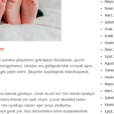
Mayıs
Nisan
Mart 
Şubat
Ocak 
Aralı
Kasım
er?
Ekim 
Eylül
yorulma şikayetlerini getirdiğiiçin düztabanlık, sportif
Ağust
yerinegetiremez. Okuldan eve geldiğinde bilek ve bacak ağrısı
Temm
 gibi şeyler belirti. Şikayetler başladığında tedavibaşlamalı.
Hazir
Mayıs
Mart 
una bakmak gerekiyor. Esnek mi,sert mi? Sert olanları ameliyat
Şubat
atetme ihtimali çok nadir oluyor. Çocuk tabanlıkla tedavi
Kasım
. Tanı oyulduğu zaman, eğer sonuç ameliyatsa,
meye gerek yok. Bazı deformitelere erken müdahaleetmek
Eylül