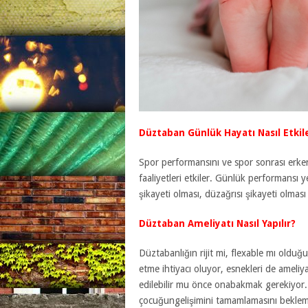
Düztaban Günlük Hayatı Nasıl Etkil
Spor performansını ve spor sonrası erken 
faaliyetleri etkiler. Günlük performansı 
şikayeti olması, düzağrısı şikayeti olması
Düztaban Ameliyatı Nasıl Yapılır?
Düztabanlığın rijit mi, flexable mı olduğ
etme ihtiyacı oluyor, esnekleri de ameliy
edilebilir mu önce onabakmak gerekiyor
çocuğungelişimini tamamlamasını bekle