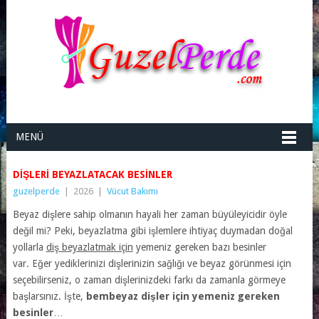
MENÜ
DIŞLERI BEYAZLATACAK BESINLER
guzelperde
|
2026
|
Vücut Bakımı
Beyaz dişlere sahip olmanın hayali her zaman büyüleyicidir öyle
değil mi? Peki, beyazlatma gibi işlemlere ihtiyaç duymadan doğal
yollarla
diş beyazlatmak için
yemeniz gereken bazı besinler
var. Eğer yediklerinizi dişlerinizin sağlığı ve beyaz görünmesi için
seçebilirseniz, o zaman dişlerinizdeki farkı da zamanla görmeye
başlarsınız. İşte,
bembeyaz dişler için yemeniz gereken
besinler
…