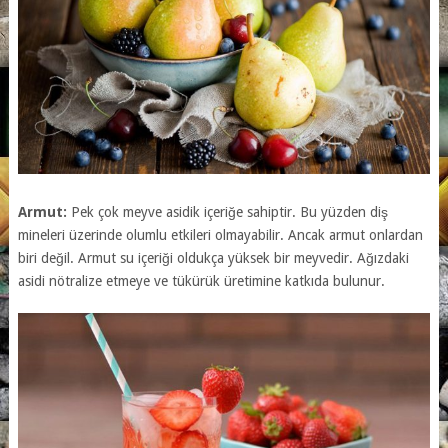
Armut:
Pek çok meyve asidik içeriğe sahiptir. Bu yüzden diş
mineleri üzerinde olumlu etkileri olmayabilir. Ancak armut onlardan
biri değil. Armut su içeriği oldukça yüksek bir meyvedir. Ağızdaki
asidi nötralize etmeye ve tükürük üretimine katkıda bulunur.