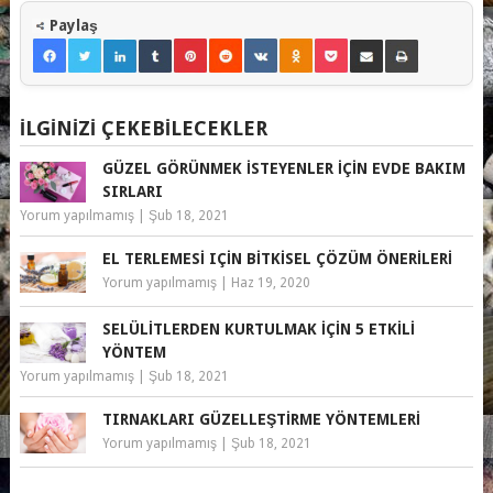
Paylaş
İLGINIZI ÇEKEBILECEKLER
GÜZEL GÖRÜNMEK İSTEYENLER IÇIN EVDE BAKIM
SIRLARI
Yorum yapılmamış
|
Şub 18, 2021
EL TERLEMESI IÇIN BITKISEL ÇÖZÜM ÖNERILERI
Yorum yapılmamış
|
Haz 19, 2020
SELÜLITLERDEN KURTULMAK IÇIN 5 ETKILI
YÖNTEM
Yorum yapılmamış
|
Şub 18, 2021
TIRNAKLARI GÜZELLEŞTIRME YÖNTEMLERI
Yorum yapılmamış
|
Şub 18, 2021