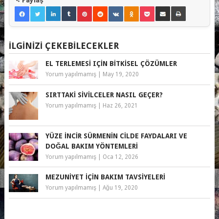
Paylaş
İLGINIZI ÇEKEBILECEKLER
EL TERLEMESI IÇIN BITKISEL ÇÖZÜMLER
Yorum yapılmamış
|
May 19, 2020
SIRTTAKI SIVILCELER NASIL GEÇER?
Yorum yapılmamış
|
Haz 26, 2021
YÜZE İNCIR SÜRMENIN CILDE FAYDALARI VE
DOĞAL BAKIM YÖNTEMLERI
Yorum yapılmamış
|
Oca 12, 2026
MEZUNIYET IÇIN BAKIM TAVSIYELERI
Yorum yapılmamış
|
Ağu 19, 2020