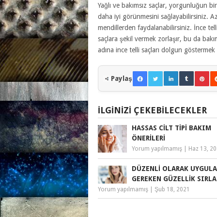
Yağlı ve bakımsız saçlar, yorgunluğun bir
daha iyi görünmesini sağlayabilirsiniz.
mendillerden faydalanabilirsiniz. İnce te
saçlara şekil vermek zorlaşır, bu da ba
adına ince telli saçları dolgun göstermek i
Paylaş
İLGINIZI ÇEKEBILECEKLER
HASSAS CILT TIPI BAKIM
ÖNERILERI
Yorum yapılmamış
|
Haz 13, 2
DÜZENLI OLARAK UYGUL
GEREKEN GÜZELLIK SIRLA
Yorum yapılmamış
|
Şub 18, 2021