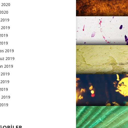
 2020
2020
k 2019
 2019
2019
 2019
os 2019
uz 2019
an 2019
 2019
 2019
2019
 2019
2019
GORILER