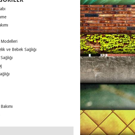
abı
nme
akımı
 Modelleri
lik ve Bebek Sağlığı
Sağlığı
j
ağlığı
 Bakımı
m