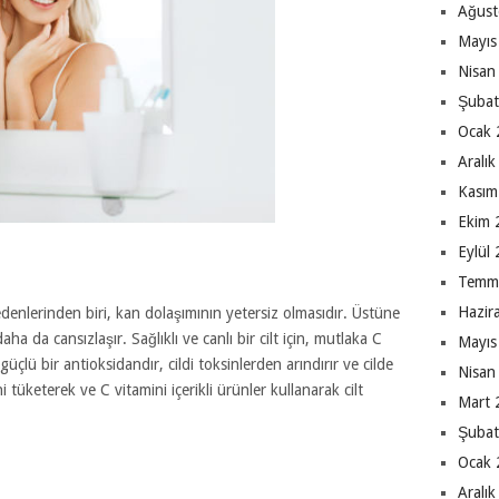
Ağust
Mayıs
Nisan
Şubat
Ocak 
Aralı
Kasım
Ekim 
Eylül
Temm
Hazir
enlerinden biri, kan dolaşımının yetersiz olmasıdır. Üstüne
a da cansızlaşır. Sağlıklı ve canlı bir cilt için, mutlaka C
Mayıs
güçlü bir antioksidandır, cildi toksinlerden arındırır ve cilde
Nisan
 tüketerek ve C vitamini içerikli ürünler kullanarak cilt
Mart 
Şubat
Ocak 
Aralı