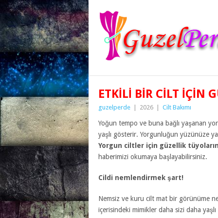
ETKILI BIR CILT IÇIN
guzelperde
|
2026
|
Cilt Bakımı
Yoğun tempo ve buna bağlı yaşanan yorg
yaşlı gösterir. Yorgunluğun yüzünüze yans
Yorgun ciltler için güzellik tüyoların
haberimizi okumaya başlayabilirsiniz.
Cildi nemlendirmek şart!
Nemsiz ve kuru cilt mat bir görünüme nede
içerisindeki mimikler daha sizi daha yaş