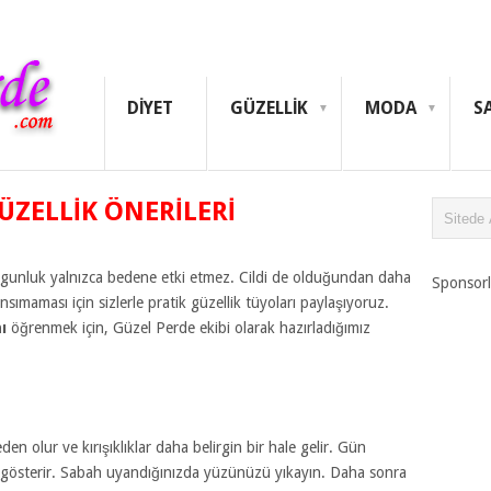
DIYET
GÜZELLIK
MODA
S
 GÜZELLIK ÖNERILERI
unluk yalnızca bedene etki etmez. Cildi de olduğundan daha
Sponsorl
ımaması için sizlerle pratik güzellik tüyoları paylaşıyoruz.
ı
öğrenmek için, Güzel Perde ekibi olarak hazırladığımız
n olur ve kırışıklıklar daha belirgin bir hale gelir. Gün
lı gösterir. Sabah uyandığınızda yüzünüzü yıkayın. Daha sonra