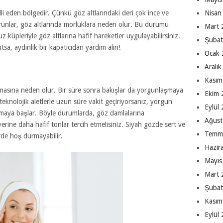
Nisan
li eden bölgedir. Çünkü göz altlarındaki deri çok ince ve
orunlar, göz altlarında morluklara neden olur. Bu durumu
Mart 
uz küpleriyle göz altlarına hafif hareketler uygulayabilirsiniz.
Şubat
, aydınlık bir kapatıcıdan yardım alın!
Ocak 
Aralı
Kasım
masına neden olur. Bir süre sonra bakışlar da yorgunlaşmaya
Ekim 
i teknolojik aletlerle uzun süre vakit geçiriyorsanız, yorgun
Eylül
rumaya başlar. Böyle durumlarda, göz damlalarına
Ağust
erine daha hafif tonlar tercih etmelisiniz. Siyah gözde sert ve
Temm
rde hoş durmayabilir.
Hazir
Mayıs
Mart 
Şubat
Kasım
Eylül