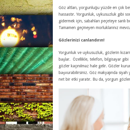
Göz altları, yorgunluğu yüzde en çok bel
hassastır. Yorgunluk, uykusuzluk gibi s
gidermek için, sabahları peçeteye sarılı b
Tamamen geçmeyen morluklarınız mevcutsa
Gözlerinizi canlandırın!
Yorgunluk ve uykusuzluk, gözlerin kızar
başlar. Özellikle, telefon, bilgisayar gib
gözler kaçınılmaz hale gelir. Gözler ku
başvurabilirsiniz. Göz makyajında siyah y
net bir etki yaratır. Bu da, yorgun gözle