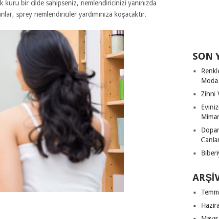
k kuru bir cilde sahipseniz, nemlendiricinizi yanınızda
nlar, sprey nemlendiriciler yardımınıza koşacaktır.
SON 
Renkl
Moda
Zihni 
Evini
Mimari
Dopam
Canla
Biberi
ARŞI
Temm
Hazir
Mayıs