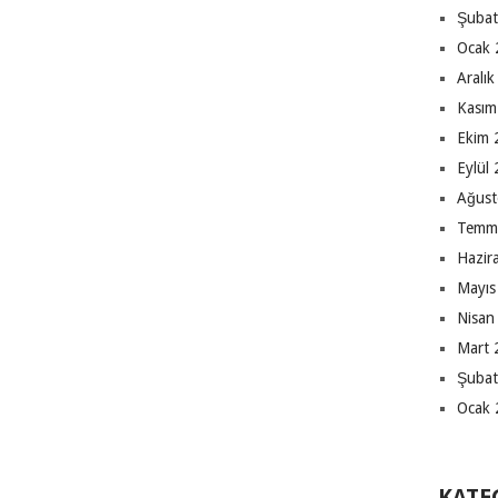
Şubat
Ocak 
Aralı
Kasım
Ekim 
Eylül
Ağust
Temm
Hazir
Mayıs
Nisan
Mart 
Şubat
Ocak 
KATE