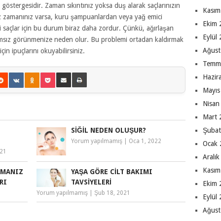
 göstergesidir. Zaman sıkıntınız yoksa duş alarak saçlarınızın
Kasım
 Az zamanınız varsa, kuru şampuanlardan veya yağ emici
Ekim 
lli saçlar için bu durum biraz daha zordur. Çünkü, ağırlaşan
Eylül
kımsız görünmenize neden olur. Bu problemi ortadan kaldırmak
Ağust
çin ipuçlarını okuyabilirsiniz.
Temm
Hazir
Mayıs
Nisan
Mart 
Şubat
SIĞIL NEDEN OLUŞUR?
Yorum yapılmamış
|
Oca 1, 2022
Ocak 
021
Aralı
Kasım
AMANIZ
YAŞA GÖRE CILT BAKIMI
RI
TAVSIYELERI
Ekim 
Yorum yapılmamış
|
Şub 18, 2021
Eylül
Ağust