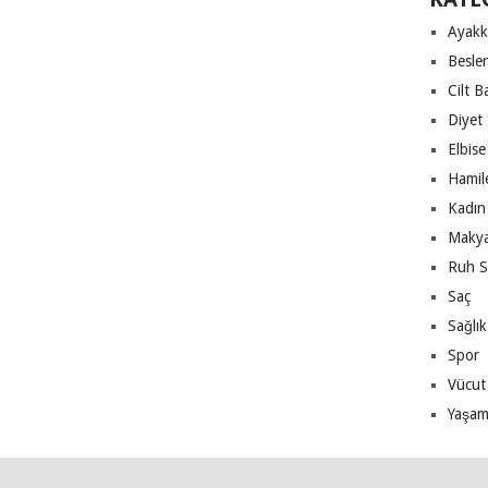
Ayakk
Besle
Cilt B
Diyet
Elbise
Hamile
Kadın 
Makya
Ruh S
Saç
Sağlık
Spor
Vücut
Yaşa