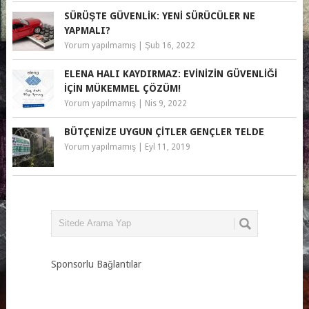
SÜRÜŞTE GÜVENLIK: YENI SÜRÜCÜLER NE
YAPMALI?
Yorum yapılmamış
|
Şub 16, 2022
ELENA HALI KAYDIRMAZ: EVINIZIN GÜVENLIĞI
İÇIN MÜKEMMEL ÇÖZÜM!
Yorum yapılmamış
|
Nis 9, 2022
BÜTÇENIZE UYGUN ÇITLER GENÇLER TELDE
Yorum yapılmamış
|
Eyl 11, 2019
Sponsorlu Bağlantılar