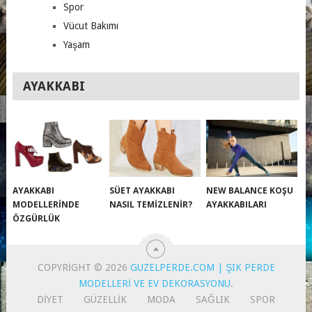
Spor
Vücut Bakımı
Yaşam
AYAKKABI
AYAKKABI
SÜET AYAKKABI
NEW BALANCE KOŞU
MODELLERINDE
NASIL TEMIZLENIR?
AYAKKABILARI
ÖZGÜRLÜK
COPYRIGHT © 2026
GUZELPERDE.COM | ŞIK PERDE
MODELLERI VE EV DEKORASYONU
.
DIYET
GÜZELLIK
MODA
SAĞLIK
SPOR