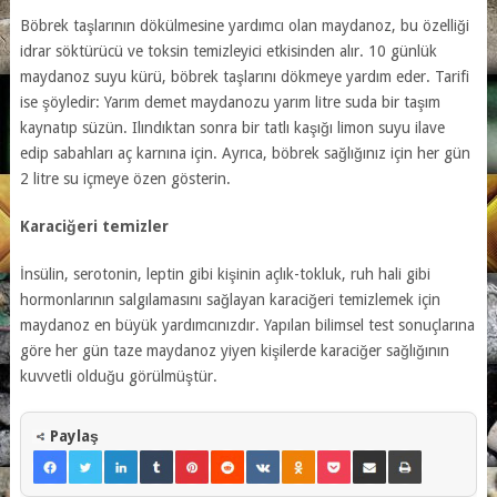
Böbrek taşlarının dökülmesine yardımcı olan maydanoz, bu özelliği
idrar söktürücü ve toksin temizleyici etkisinden alır. 10 günlük
maydanoz suyu kürü, böbrek taşlarını dökmeye yardım eder. Tarifi
ise şöyledir: Yarım demet maydanozu yarım litre suda bir taşım
kaynatıp süzün. Ilındıktan sonra bir tatlı kaşığı limon suyu ilave
edip sabahları aç karnına için. Ayrıca, böbrek sağlığınız için her gün
2 litre su içmeye özen gösterin.
Karaciğeri temizler
İnsülin, serotonin, leptin gibi kişinin açlık-tokluk, ruh hali gibi
hormonlarının salgılamasını sağlayan karaciğeri temizlemek için
maydanoz en büyük yardımcınızdır. Yapılan bilimsel test sonuçlarına
göre her gün taze maydanoz yiyen kişilerde karaciğer sağlığının
kuvvetli olduğu görülmüştür.
Paylaş