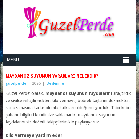
MENÜ
MAYDANOZ SUYUNUN YARARLARI NELERDIR?
guzelperde
|
2026
|
Beslenme
‘Güzel Perde’ olarak,
maydanoz suyunun faydalarını
araştırdık
ve sivilce iyileştirmekten kilo vermeye, böbrek taşlarını dökmekten
saç uzamasına kadar olumlu katkıları olduğunu gördük. Tabii ki bu
şahane bilgileri kendimize saklamadık,
maydanoz suyunun
faydalarını
siz değerli takipçilerimizle paylaşıyoruz.
Kilo vermeye yardım eder