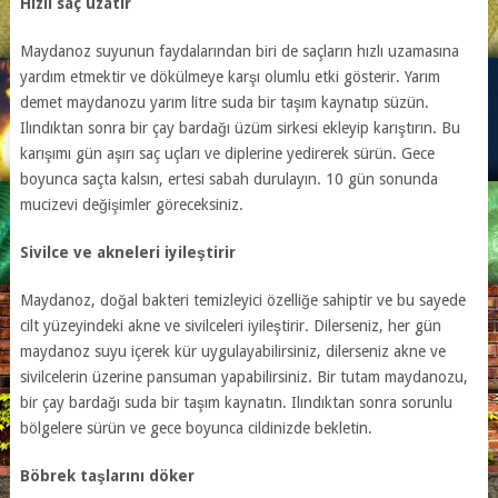
Hızlı saç uzatır
Maydanoz suyunun faydalarından biri de saçların hızlı uzamasına
yardım etmektir ve dökülmeye karşı olumlu etki gösterir. Yarım
demet maydanozu yarım litre suda bir taşım kaynatıp süzün.
Ilındıktan sonra bir çay bardağı üzüm sirkesi ekleyip karıştırın. Bu
karışımı gün aşırı saç uçları ve diplerine yedirerek sürün. Gece
boyunca saçta kalsın, ertesi sabah durulayın. 10 gün sonunda
mucizevi değişimler göreceksiniz.
Sivilce ve akneleri iyileştirir
Maydanoz, doğal bakteri temizleyici özelliğe sahiptir ve bu sayede
cilt yüzeyindeki akne ve sivilceleri iyileştirir. Dilerseniz, her gün
maydanoz suyu içerek kür uygulayabilirsiniz, dilerseniz akne ve
sivilcelerin üzerine pansuman yapabilirsiniz. Bir tutam maydanozu,
bir çay bardağı suda bir taşım kaynatın. Ilındıktan sonra sorunlu
bölgelere sürün ve gece boyunca cildinizde bekletin.
Böbrek taşlarını döker