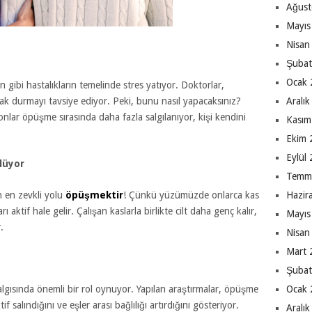
Ağust
Mayıs
Nisan
Şubat
Ocak 
 gibi hastalıkların temelinde stres yatıyor. Doktorlar,
ak durmayı tavsiye ediyor. Peki, bunu nasıl yapacaksınız?
Aralı
lar öpüşme sırasında daha fazla salgılanıyor, kişi kendini
Kasım
Ekim 
Eylül
lüyor
Temm
n en zevkli yolu
öpüşmektir
! Çünkü yüzümüzde onlarca kas
Hazir
aktif hale gelir. Çalışan kaslarla birlikte cilt daha genç kalır,
Mayıs
.
Nisan
Mart 
Şubat
sında önemli bir rol oynuyor. Yapılan araştırmalar, öpüşme
Ocak 
salındığını ve eşler arası bağlılığı artırdığını gösteriyor.
Aralı