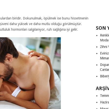
ygulardan biridir. Dokunulmak, öpülmek ise bunu hissetmenin
 güveni daha yüksek ve daha mutlu olduğu görülmüştür.
SON 
uluk hormonları salgılanıyor, ruh sağlığına iyi gelir.
Renkl
Moda
Zihni 
Evini
Mimari
Dopam
Canla
Biberi
ARŞI
Temm
Hazir
Mayıs