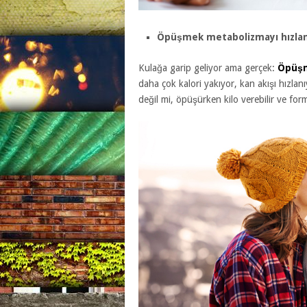
Öpüşmek metabolizmayı hızlan
Kulağa garip geliyor ama gerçek:
Öpüş
daha çok kalori yakıyor, kan akışı hızla
değil mi, öpüşürken kilo verebilir ve for