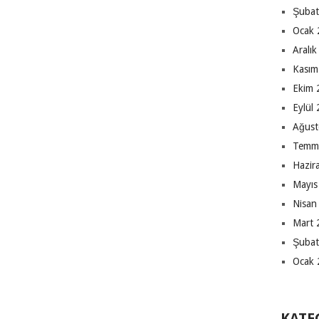
Şubat
Ocak 
Aralı
Kasım
Ekim 
Eylül
Ağust
Temm
Hazir
Mayıs
Nisan
Mart 
Şubat
Ocak 
KATE