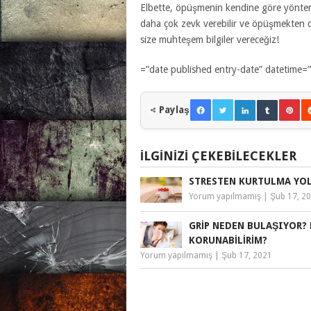
Elbette, öpüşmenin kendine göre yöntemle
daha çok zevk verebilir ve öpüşmekten d
size muhteşem bilgiler vereceğiz!
=”date published entry-date” dateti
Paylaş
İLGINIZI ÇEKEBILECEKLER
STRESTEN KURTULMA YO
Yorum yapılmamış
|
Şub 17, 2
GRIP NEDEN BULAŞIYOR? 
KORUNABILIRIM?
Yorum yapılmamış
|
Şub 17, 2021