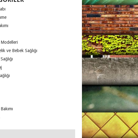
abı
nme
akımı
 Modelleri
lik ve Bebek Sağlığı
Sağlığı
j
ağlığı
 Bakımı
m