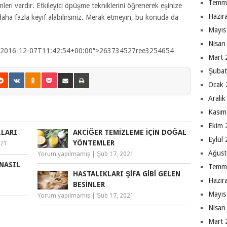
Temm
ri vardır. Etkileyici öpüşme tekniklerini öğrenerek eşinize
Hazir
aha fazla keyif alabilirsiniz. Merak etmeyin, bu konuda da
Mayıs
Nisan
me=”2016-12-07T11:42:54+00:00″>263734527ree3254654
Mart 
Şubat
Ocak 
Aralı
Kasım
Ekim 
LLARI
AKCIĞER TEMIZLEME İÇIN DOĞAL
Eylül
YÖNTEMLER
021
Ağust
Yorum yapılmamış
|
Şub 17, 2021
NASIL
Temm
HASTALIKLARI ŞIFA GIBI GELEN
Hazir
BESINLER
Mayıs
Yorum yapılmamış
|
Şub 17, 2021
Nisan
Mart 