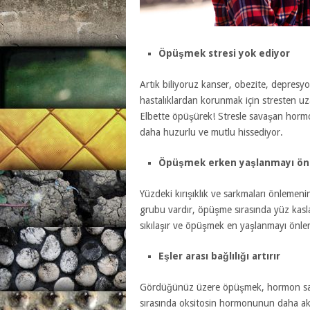
Öpüşmek stresi yok ediyor
Artık biliyoruz kanser, obezite, depresyon
hastalıklardan korunmak için stresten uz
Elbette öpüşürek! Stresle savaşan hormon
daha huzurlu ve mutlu hissediyor.
Öpüşmek erken yaşlanmayı ön
Yüzdeki kırışıklık ve sarkmaları önlemeni
grubu vardır, öpüşme sırasında yüz kasları 
sıkılaşır ve öpüşmek en yaşlanmayı önler
Eşler arası bağlılığı artırır
Gördüğünüz üzere öpüşmek, hormon salgı
sırasında oksitosin hormonunun daha aktif 