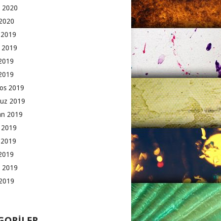
 2020
2020
k 2019
 2019
2019
 2019
os 2019
uz 2019
an 2019
 2019
 2019
2019
 2019
2019
GORILER