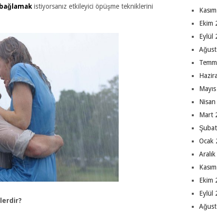
 bağlamak
istiyorsanız etkileyici öpüşme tekniklerini
Kasım
Ekim 
Eylül
Ağust
Temm
Hazir
Mayıs
Nisan
Mart 
Şubat
Ocak 
Aralı
Kasım
Ekim 
Eylül
lerdir?
Ağust