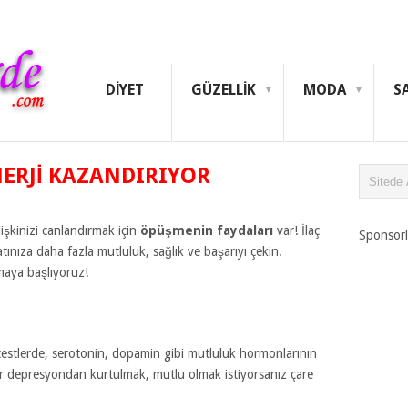
DIYET
GÜZELLIK
MODA
S
ERJI KAZANDIRIYOR
işkinizi canlandırmak için
öpüşmenin faydaları
var! İlaç
Sponsorl
ınıza daha fazla mutluluk, sağlık ve başarıyı çekin.
aya başlıyoruz!
 testlerde, serotonin, dopamin gibi mutluluk hormonlarının
er depresyondan kurtulmak, mutlu olmak istiyorsanız çare