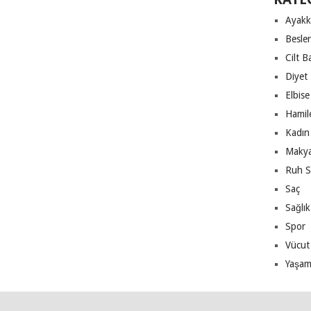
Ayakk
Besle
Cilt B
Diyet
Elbise
Hamile
Kadın 
Makya
Ruh S
Saç
Sağlık
Spor
Vücut
Yaşa