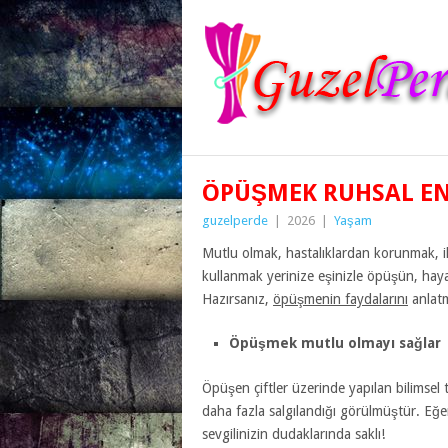
ÖPÜŞMEK RUHSAL EN
guzelperde
|
2026
|
Yaşam
Mutlu olmak, hastalıklardan korunmak, il
kullanmak yerinize eşinizle öpüşün, hayat
Hazırsanız,
öpüşmenin faydalarını
anlatm
Öpüşmek mutlu olmayı sağlar
Öpüşen çiftler üzerinde yapılan bilimsel
daha fazla salgılandığı görülmüştür. Eğ
sevgilinizin dudaklarında saklı!