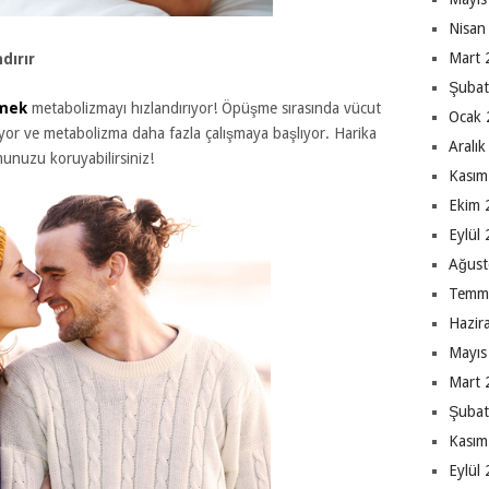
Nisan
Mart 
dırır
Şubat
mek
metabolizmayı hızlandırıyor! Öpüşme sırasında vücut
Ocak 
nıyor ve metabolizma daha fazla çalışmaya başlıyor. Harika
Aralı
munuzu koruyabilirsiniz!
Kasım
Ekim 
Eylül
Ağust
Temm
Hazir
Mayıs
Mart 
Şubat
Kasım
Eylül