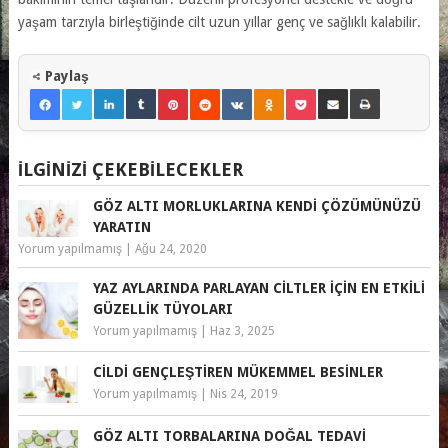
yaşam tarzıyla birleştiğinde cilt uzun yıllar genç ve sağlıklı kalabilir.
Paylaş
İLGINIZI ÇEKEBILECEKLER
GÖZ ALTI MORLUKLARINA KENDI ÇÖZÜMÜNÜZÜ
YARATIN
Yorum yapılmamış
|
Ağu 24, 2020
YAZ AYLARINDA PARLAYAN CILTLER İÇIN EN ETKILI
GÜZELLIK TÜYOLARI
Yorum yapılmamış
|
Haz 3, 2025
CILDI GENÇLEŞTIREN MÜKEMMEL BESINLER
Yorum yapılmamış
|
Nis 24, 2019
GÖZ ALTI TORBALARINA DOĞAL TEDAVI