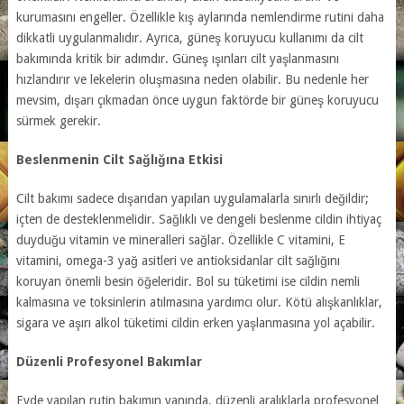
kurumasını engeller. Özellikle kış aylarında nemlendirme rutini daha
dikkatli uygulanmalıdır. Ayrıca, güneş koruyucu kullanımı da cilt
bakımında kritik bir adımdır. Güneş ışınları cilt yaşlanmasını
hızlandırır ve lekelerin oluşmasına neden olabilir. Bu nedenle her
mevsim, dışarı çıkmadan önce uygun faktörde bir güneş koruyucu
sürmek gerekir.
Beslenmenin Cilt Sağlığına Etkisi
Cilt bakımı sadece dışarıdan yapılan uygulamalarla sınırlı değildir;
içten de desteklenmelidir. Sağlıklı ve dengeli beslenme cildin ihtiyaç
duyduğu vitamin ve mineralleri sağlar. Özellikle C vitamini, E
vitamini, omega-3 yağ asitleri ve antioksidanlar cilt sağlığını
koruyan önemli besin öğeleridir. Bol su tüketimi ise cildin nemli
kalmasına ve toksinlerin atılmasına yardımcı olur. Kötü alışkanlıklar,
sigara ve aşırı alkol tüketimi cildin erken yaşlanmasına yol açabilir.
Düzenli Profesyonel Bakımlar
Evde yapılan rutin bakımın yanında, düzenli aralıklarla profesyonel