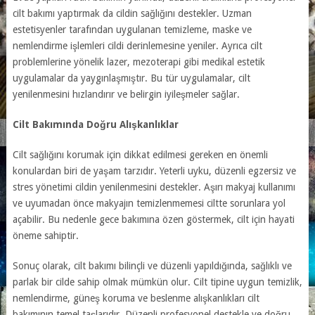
cilt bakımı yaptırmak da cildin sağlığını destekler. Uzman
estetisyenler tarafından uygulanan temizleme, maske ve
nemlendirme işlemleri cildi derinlemesine yeniler. Ayrıca cilt
problemlerine yönelik lazer, mezoterapi gibi medikal estetik
uygulamalar da yaygınlaşmıştır. Bu tür uygulamalar, cilt
yenilenmesini hızlandırır ve belirgin iyileşmeler sağlar.
Cilt Bakımında Doğru Alışkanlıklar
Cilt sağlığını korumak için dikkat edilmesi gereken en önemli
konulardan biri de yaşam tarzıdır. Yeterli uyku, düzenli egzersiz ve
stres yönetimi cildin yenilenmesini destekler. Aşırı makyaj kullanımı
ve uyumadan önce makyajın temizlenmemesi ciltte sorunlara yol
açabilir. Bu nedenle gece bakımına özen göstermek, cilt için hayati
öneme sahiptir.
Sonuç olarak, cilt bakımı bilinçli ve düzenli yapıldığında, sağlıklı ve
parlak bir cilde sahip olmak mümkün olur. Cilt tipine uygun temizlik,
nemlendirme, güneş koruma ve beslenme alışkanlıkları cilt
bakımının temel taşlarıdır. Düzenli profesyonel destekle ve doğru