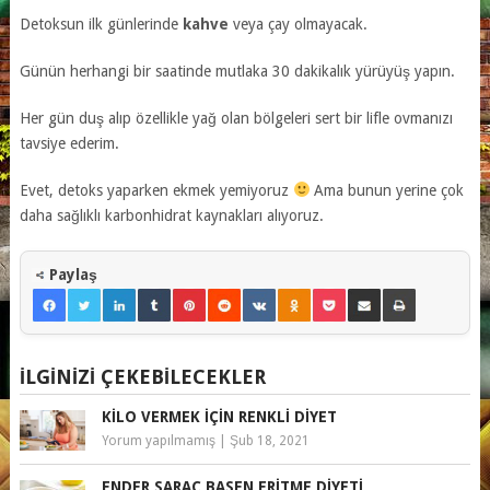
Detoksun ilk günlerinde
kahve
veya çay olmayacak.
Günün herhangi bir saatinde mutlaka 30 dakikalık yürüyüş yapın.
Her gün duş alıp özellikle yağ olan bölgeleri sert bir lifle ovmanızı
tavsiye ederim.
Evet, detoks yaparken ekmek yemiyoruz
Ama bunun yerine çok
daha sağlıklı karbonhidrat kaynakları alıyoruz.
Paylaş
İLGINIZI ÇEKEBILECEKLER
KILO VERMEK IÇIN RENKLI DIYET
Yorum yapılmamış
|
Şub 18, 2021
ENDER SARAÇ BASEN ERITME DIYETI