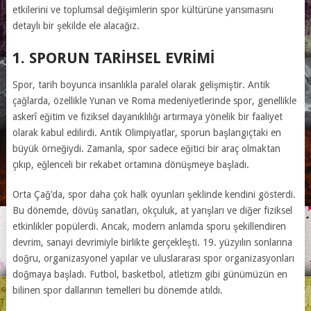
etkilerini ve toplumsal değişimlerin spor kültürüne yansımasını
detaylı bir şekilde ele alacağız.
1. SPORUN TARIHSEL EVRIMI
Spor, tarih boyunca insanlıkla paralel olarak gelişmiştir. Antik
çağlarda, özellikle Yunan ve Roma medeniyetlerinde spor, genellikle
askerî eğitim ve fiziksel dayanıklılığı artırmaya yönelik bir faaliyet
olarak kabul edilirdi. Antik Olimpiyatlar, sporun başlangıçtaki en
büyük örneğiydi. Zamanla, spor sadece eğitici bir araç olmaktan
çıkıp, eğlenceli bir rekabet ortamına dönüşmeye başladı.
Orta Çağ’da, spor daha çok halk oyunları şeklinde kendini gösterdi.
Bu dönemde, dövüş sanatları, okçuluk, at yarışları ve diğer fiziksel
etkinlikler popülerdi. Ancak, modern anlamda sporu şekillendiren
devrim, sanayi devrimiyle birlikte gerçekleşti. 19. yüzyılın sonlarına
doğru, organizasyonel yapılar ve uluslararası spor organizasyonları
doğmaya başladı. Futbol, basketbol, atletizm gibi günümüzün en
bilinen spor dallarının temelleri bu dönemde atıldı.