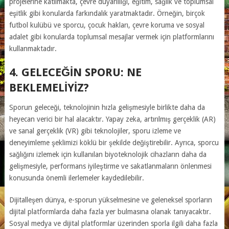
projelerine katılmakta, çevre duyarlılığı, eğitim, sağlık ve toplumsal
eşitlik gibi konularda farkındalık yaratmaktadır. Örneğin, birçok
futbol kulübü ve sporcu, çocuk hakları, çevre koruma ve sosyal
adalet gibi konularda toplumsal mesajlar vermek için platformlarını
kullanmaktadır.
4. GELECEĞIN SPORU: NE
BEKLEMELIYIZ?
Sporun geleceği, teknolojinin hızla gelişmesiyle birlikte daha da
heyecan verici bir hal alacaktır. Yapay zeka, artırılmış gerçeklik (AR)
ve sanal gerçeklik (VR) gibi teknolojiler, sporu izleme ve
deneyimleme şeklimizi köklü bir şekilde değiştirebilir. Ayrıca, sporcu
sağlığını izlemek için kullanılan biyoteknolojik cihazların daha da
gelişmesiyle, performans iyileştirme ve sakatlanmaların önlenmesi
konusunda önemli ilerlemeler kaydedilebilir.
Dijitalleşen dünya, e-sporun yükselmesine ve geleneksel sporların
dijital platformlarda daha fazla yer bulmasına olanak tanıyacaktır.
Sosyal medya ve dijital platformlar üzerinden sporla ilgili daha fazla