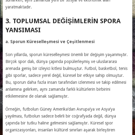
sunarken, aynı zamanda yeni bir sosyal ve ekonomik alan
yaratmaktadır.
3. TOPLUMSAL DEĞIŞIMLERIN SPORA
YANSIMASI
a. Sporun Küreselleşmesi ve Çeşitlenmesi
Son yıllarda, sporun küreselleşmesi önemli bir değişim yaşanmıştır.
Birçok spor dalı, dünya çapında popülerleşmiş ve uluslararası
arenada geniş bir izleyici kitlesi bulmuştur. Futbol, basketbol, tenis
gibi sporlar, sadece yerel değil, küresel bir etkiye sahip olmuştur.
Bu, sporun daha fazla insan tarafından izlenmesi ve takip edilmesi
anlamına gelirken, aynı zamanda farklı kültürlerin birbirini
etkilemesine de olanak sağlamıştır.
Örneğin, futbolun Güney Amerika’dan Avrupa’ya ve Asya’ya
yayılması, futbolun sadece belirli bir coğrafyada değil, dünya
çapında bir tutku haline gelmesini sağlamıştır. Küresel spor
organizasyonları, insanları kültürel sınırları aşarak birleştiren