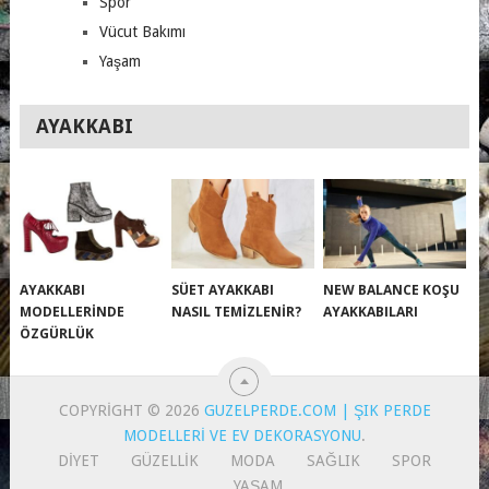
Spor
Vücut Bakımı
Yaşam
AYAKKABI
AYAKKABI
SÜET AYAKKABI
NEW BALANCE KOŞU
MODELLERINDE
NASIL TEMIZLENIR?
AYAKKABILARI
ÖZGÜRLÜK
COPYRIGHT © 2026
GUZELPERDE.COM | ŞIK PERDE
MODELLERI VE EV DEKORASYONU
.
DIYET
GÜZELLIK
MODA
SAĞLIK
SPOR
YAŞAM