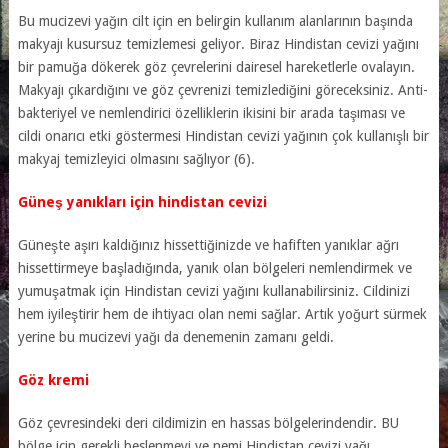
Bu mucizevi yağın cilt için en belirgin kullanım alanlarının başında
makyajı kusursuz temizlemesi geliyor. Biraz Hindistan cevizi yağını
bir pamuğa dökerek göz çevrelerini dairesel hareketlerle ovalayın.
Makyajı çıkardığını ve göz çevrenizi temizlediğini göreceksiniz. Anti-
bakteriyel ve nemlendirici özelliklerin ikisini bir arada taşıması ve
cildi onarıcı etki göstermesi Hindistan cevizi yağının çok kullanışlı bir
makyaj temizleyici olmasını sağlıyor (6).
Güneş yanıkları için hindistan cevizi
Güneşte aşırı kaldığınız hissettiğinizde ve hafiften yanıklar ağrı
hissettirmeye başladığında, yanık olan bölgeleri nemlendirmek ve
yumuşatmak için Hindistan cevizi yağını kullanabilirsiniz. Cildinizi
hem iyileştirir hem de ihtiyacı olan nemi sağlar. Artık yoğurt sürmek
yerine bu mucizevi yağı da denemenin zamanı geldi.
Göz kremi
Göz çevresindeki deri cildimizin en hassas bölgelerindendir. BU
bölge için gerekli beslenmeyi ve nemi Hindistan cevizi yağı