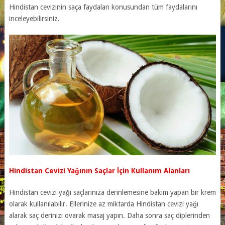
Hindistan cevizinin saça faydaları konusundan tüm faydalarını
inceleyebilirsiniz.
Hindistan Cevizi Yağının Saçlar İçin Kullanım Alanları
Hindistan cevizi yağı saçlarınıza derinlemesine bakım yapan bir krem
olarak kullanılabilir. Ellerinize az miktarda Hindistan cevizi yağı
alarak saç derinizi ovarak masaj yapın. Daha sonra saç diplerinden