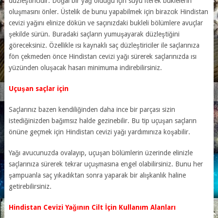
düzleştiricidir. Doğal bir yağ olduğu için suyu iterek buklelerin
oluşmasını önler. Üstelik de bunu yapabilmek için birazcık Hindistan
cevizi yağını elinize dökün ve saçınızdaki bukleli bölümlere avuçlar
şekilde sürün. Buradaki saçların yumuşayarak düzleştiğini
göreceksiniz. Özellikle ısı kaynaklı saç düzleştiriciler ile saçlarınıza
fön çekmeden önce Hindistan cevizi yağı sürerek saçlarınızda ısı
yüzünden oluşacak hasarı minimuma indirebilirsiniz.
Uçuşan saçlar için
Saçlarınız bazen kendiliğinden daha ince bir parçası sizin
istediğinizden bağımsız halde gezinebilir. Bu tip uçuşan saçların
önüne geçmek için Hindistan cevizi yağı yardımınıza koşabilir.
Yağı avucunuzda ovalayıp, uçuşan bölümlerin üzerinde elinizle
saçlarınıza sürerek tekrar uçuşmasına engel olabilirsiniz. Bunu her
şampuanla saç yıkadıktan sonra yaparak bir alışkanlık haline
getirebilirsiniz.
Hindistan Cevizi Yağının Cilt İçin Kullanım Alanları