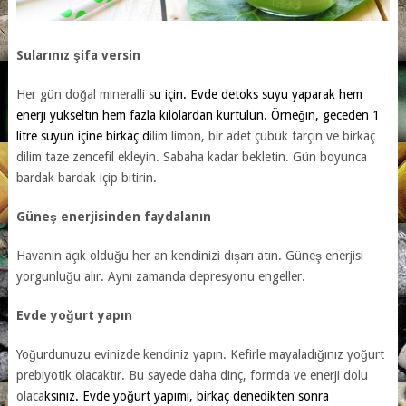
Sularınız şifa versin
Her gün doğal mineralli s
u için. Evde detoks suyu yaparak hem
enerji yükseltin hem fazla kilolardan kurtulun. Örneğin, geceden 1
litre suyun içine birkaç d
ilim limon, bir adet çubuk tarçın ve birkaç
dilim taze zencefil ekleyin. Sabaha kadar bekletin. Gün boyunca
bardak bardak içip bitirin.
Güneş enerjisinden faydalanın
Havanın açık olduğu her an kendinizi dışarı atın. Güneş enerjisi
yorgunluğu alır. Aynı zamanda depresyonu engeller.
Evde yoğurt yapın
Yoğurdunuzu evinizde kendiniz yapın. Kefirle mayaladığınız yoğurt
prebiyotik olacaktır. Bu sayede daha dinç, formda ve enerji dolu
olaca
ksınız.
Evde yoğurt yapımı
, birkaç denedikten sonra