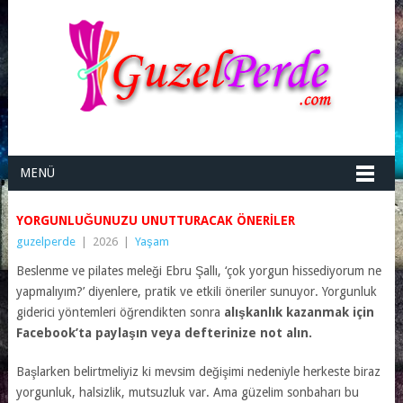
MENÜ
YORGUNLUĞUNUZU UNUTTURACAK ÖNERILER
guzelperde
|
2026
|
Yaşam
Beslenme ve pilates meleği Ebru Şallı, ‘çok yorgun hissediyorum ne
yapmalıyım?’ diyenlere, pratik ve etkili öneriler sunuyor. Yorgunluk
giderici yöntemleri öğrendikten sonra
alışkanlık kazanmak için
Facebook’ta paylaşın veya defterinize not alın.
Başlarken belirtmeliyiz ki mevsim değişimi nedeniyle herkeste biraz
yorgunluk, halsizlik, mutsuzluk var. Ama güzelim sonbaharı bu