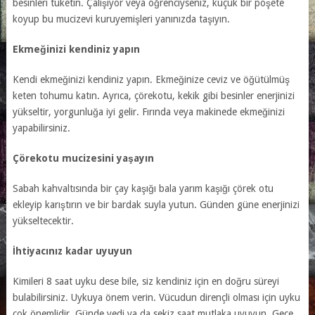
besinleri tüketin. Çalışıyor veya öğrenciyseniz, küçük bir poşete
koyup bu mucizevi kuruyemişleri yanınızda taşıyın.
Ekmeğinizi kendiniz yapın
Kendi ekmeğinizi kendiniz yapın. Ekmeğinize ceviz ve öğütülmüş
keten tohumu katın. Ayrıca, çörekotu, kekik gibi besinler enerjinizi
yükseltir, yorgunluğa iyi gelir. Fırında veya makinede ekmeğinizi
yapabilirsiniz.
Çörekotu mucizesini yaşayın
Sabah kahvaltısında bir çay kaşığı bala yarım kaşığı çörek otu
ekleyip karıştırın ve bir bardak suyla yutun. Günden güne enerjinizi
yükseltecektir.
İhtiyacınız kadar uyuyun
Kimileri 8 saat uyku dese bile, siz kendiniz için en doğru süreyi
bulabilirsiniz. Uykuya önem verin. Vücudun dirençli olması için uyku
çok önemlidir. Günde yedi ya da sekiz saat mutlaka uyuyun. Gece