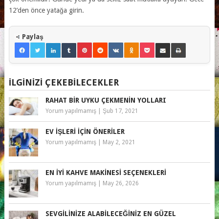
12’den önce yatağa girin.
Paylaş
İLGINIZI ÇEKEBILECEKLER
RAHAT BIR UYKU ÇEKMENIN YOLLARI
Yorum yapılmamış
|
Şub 17, 2021
EV İŞLERI IÇIN ÖNERILER
Yorum yapılmamış
|
May 2, 2021
EN İYI KAHVE MAKINESI SEÇENEKLERI
Yorum yapılmamış
|
May 26, 2026
SEVGILINIZE ALABILECEĞINIZ EN GÜZEL