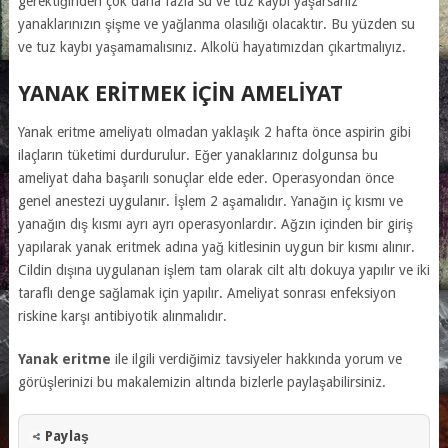
gerektiğinden çok daha fazla su ve tuz kaybı yaşarsanız
yanaklarınızın şişme ve yağlanma olasılığı olacaktır. Bu yüzden su
ve tuz kaybı yaşamamalısınız. Alkolü hayatımızdan çıkartmalıyız.
YANAK ERITMEK IÇIN AMELIYAT
Yanak eritme ameliyatı olmadan yaklaşık 2 hafta önce aspirin gibi
ilaçların tüketimi durdurulur. Eğer yanaklarınız dolgunsa bu
ameliyat daha başarılı sonuçlar elde eder. Operasyondan önce
genel anestezi uygulanır. İşlem 2 aşamalıdır. Yanağın iç kısmı ve
yanağın dış kısmı ayrı ayrı operasyonlardır. Ağzın içinden bir giriş
yapılarak yanak eritmek adına yağ kitlesinin uygun bir kısmı alınır.
Cildin dışına uygulanan işlem tam olarak cilt altı dokuya yapılır ve iki
taraflı denge sağlamak için yapılır. Ameliyat sonrası enfeksiyon
riskine karşı antibiyotik alınmalıdır.
Yanak eritme
ile ilgili verdiğimiz tavsiyeler hakkında yorum ve
görüşlerinizi bu makalemizin altında bizlerle paylaşabilirsiniz.
Paylaş