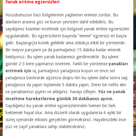
Yanak eritme egzersizleri
Vücudumuzun bazı bölgelerinin yağlarının erimesi zordur. Bu
alanların arasına göz ve burun çevresini dahil edebiliriz. Bu
saydığımız kısımları inceltmek için bölgesel yanak eritme egzersizleri
uygulanabilir. Bu egzersizlerin başında “emme” egzersizi en başta
gelir. Başlangıçta komik gelebilir ama oldukça etkili bir yöntemdir.
Bir meyve parçasını ya da parmağımızı 15 dakika kadar emerek
bekliyoruz. Bu işlem yanak kaslarımızı gerdirecektir. Bu işlemi
günde 2-3 kere yapmanızı öneririm. Farklı bir yöntemse
yanakları
eritmek için
üç parmağınızı yanağınıza koyun ve önce sol
yanağınıza bastırarak ağzınıza doğru itin bu işlemi daha sonra sağ
yanağınıza da yapın toplamda 5 dakika yapın. Derin bir nefes alın
ve yanaklarınızı şişirin ve aldığınız havayı üfleyin.
Yüz ve yanak
inceltme hareketlerine günlük 30 dakikanızı ayırın
.
Saydığımız bu yanak eritme egzersizlerinden hemen bir fark
beklemek hayal olur. Ama düzenli olarak uygulanırsa 6 aylık bir
süreç içerisinde etkisini gerçekten göreceksiniz. Hayalinizdeki ince
yüz ve zayıf yanaklara sahip olabileceksiniz.