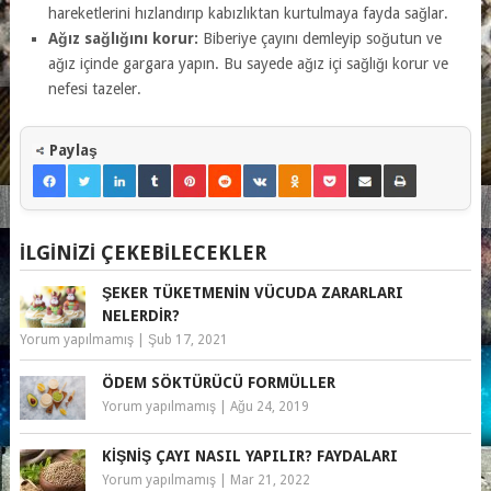
hareketlerini hızlandırıp kabızlıktan kurtulmaya fayda sağlar.
Ağız sağlığını korur:
Biberiye çayını demleyip soğutun ve
ağız içinde gargara yapın. Bu sayede ağız içi sağlığı korur ve
nefesi tazeler.
Paylaş
İLGINIZI ÇEKEBILECEKLER
ŞEKER TÜKETMENIN VÜCUDA ZARARLARI
NELERDIR?
Yorum yapılmamış
|
Şub 17, 2021
ÖDEM SÖKTÜRÜCÜ FORMÜLLER
Yorum yapılmamış
|
Ağu 24, 2019
KIŞNIŞ ÇAYI NASIL YAPILIR? FAYDALARI
Yorum yapılmamış
|
Mar 21, 2022