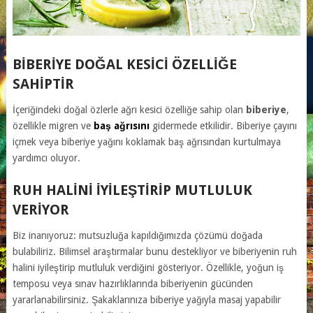
BIBERIYE DOĞAL KESICI ÖZELLIĞE
SAHIPTIR
İçeriğindeki doğal özlerle ağrı kesici özelliğe sahip olan
biberiye
,
özellikle migren ve
baş ağrısını
gidermede etkilidir. Biberiye çayını
içmek veya biberiye yağını koklamak baş ağrısından kurtulmaya
yardımcı oluyor.
RUH HALINI IYILEŞTIRIP MUTLULUK
VERIYOR
Biz inanıyoruz: mutsuzluğa kapıldığımızda çözümü doğada
bulabiliriz. Bilimsel araştırmalar bunu destekliyor ve biberiyenin ruh
halini iyileştirip mutluluk verdiğini gösteriyor. Özellikle, yoğun iş
temposu veya sınav hazırlıklarında biberiyenin gücünden
yararlanabilirsiniz. Şakaklarınıza biberiye yağıyla masaj yapabilir