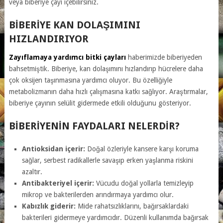
veya biberiye çayı içebilirsiniz.
BIBERIYE KAN DOLAŞIMINI
HIZLANDIRIYOR
Zayıflamaya yardımcı bitki çayları
haberimizde biberiyeden
bahsetmiştik. Biberiye, kan dolaşımını hızlandırıp hücrelere daha
çok oksijen taşınmasına yardımcı oluyor. Bu özelliğiyle
metabolizmanın daha hızlı çalışmasına katkı sağlıyor. Araştırmalar,
biberiye çayının selülit gidermede etkili olduğunu gösteriyor.
BIBERIYENIN FAYDALARI NELERDIR?
Antioksidan içerir:
Doğal özleriyle kansere karşı koruma
sağlar, serbest radikallerle savaşıp erken yaşlanma riskini
azaltır.
Antibakteriyel içerir:
Vücudu doğal yollarla temizleyip
mikrop ve bakterilerden arındırmaya yardımcı olur.
Kabızlık giderir:
Mide rahatsızlıklarını, bağırsaklardaki
bakterileri gidermeye yardımcıdır. Düzenli kullanımda bağırsak